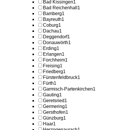
Bad Kissingen
1
Bad Reichenhall
1
Bamberg
1
Bayreuth
1
Coburg
1
Dachau
1
Deggendorf
1
Donauwörth
1
Erding
1
Erlangen
1
Forchheim
1
Freising
1
Friedberg
1
Fürstenfeldbruck
1
Fürth
1
Garmisch-Partenkirchen
1
Gauting
1
Geretsried
1
Germering
1
Gersthofen
1
Günzburg
1
Haar
1
Herzogenaurach
1