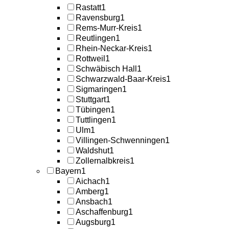
Rastatt
1
Ravensburg
1
Rems-Murr-Kreis
1
Reutlingen
1
Rhein-Neckar-Kreis
1
Rottweil
1
Schwäbisch Hall
1
Schwarzwald-Baar-Kreis
1
Sigmaringen
1
Stuttgart
1
Tübingen
1
Tuttlingen
1
Ulm
1
Villingen-Schwenningen
1
Waldshut
1
Zollernalbkreis
1
Bayern
1
Aichach
1
Amberg
1
Ansbach
1
Aschaffenburg
1
Augsburg
1