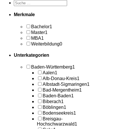
Merkmale
Bachelor
1
Master
1
MBA
1
Weiterbildung
0
Unterkategorien
Baden-Württemberg
1
Aalen
1
Alb-Donau-Kreis
1
Albstadt-Sigmaringen
1
Bad-Mergentheim
1
Baden-Baden
1
Biberach
1
Böblingen
1
Bodenseekreis
1
Breisgau-
Hochschwarzwald
1