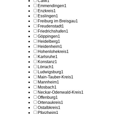
Calw
1
Emmendingen
1
Enzkreis
1
Esslingen
1
Freiburg im Breisgau
1
Freudenstadt
1
Friedrichshafen
1
Göppingen
1
Heidelberg
1
Heidenheim
1
Hohenlohekreis
1
Karlsruhe
1
Konstanz
1
Lörrach
1
Ludwigsburg
1
Main-Tauber-Kreis
1
Mannheim
1
Mosbach
1
Neckar-Odenwald-Kreis
1
Offenburg
1
Ortenaukreis
1
Ostalbkreis
1
Pforzheim
1