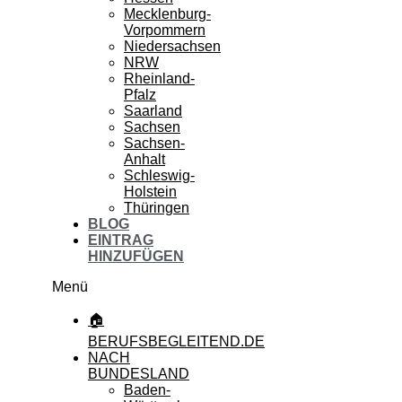
Mecklenburg-
Vorpommern
Niedersachsen
NRW
Rheinland-
Pfalz
Saarland
Sachsen
Sachsen-
Anhalt
Schleswig-
Holstein
Thüringen
BLOG
EINTRAG
HINZUFÜGEN
Menü
🏠
BERUFSBEGLEITEND.DE
NACH
BUNDESLAND
Baden-