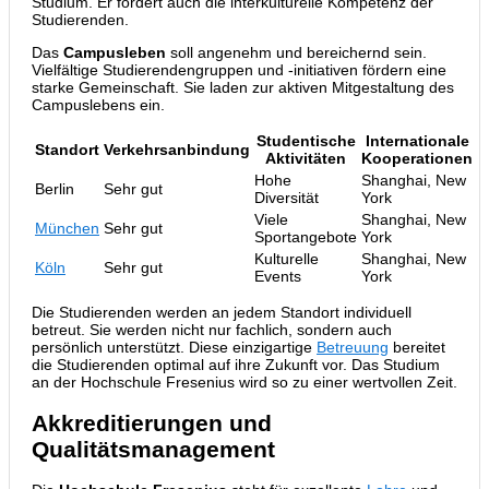
Studium. Er fördert auch die interkulturelle Kompetenz der
Studierenden.
Das
Campusleben
soll angenehm und bereichernd sein.
Vielfältige Studierendengruppen und -initiativen fördern eine
starke Gemeinschaft. Sie laden zur aktiven Mitgestaltung des
Campuslebens ein.
Studentische
Internationale
Standort
Verkehrsanbindung
Aktivitäten
Kooperationen
Hohe
Shanghai, New
Berlin
Sehr gut
Diversität
York
Viele
Shanghai, New
München
Sehr gut
Sportangebote
York
Kulturelle
Shanghai, New
Köln
Sehr gut
Events
York
Die Studierenden werden an jedem Standort individuell
betreut. Sie werden nicht nur fachlich, sondern auch
persönlich unterstützt. Diese einzigartige
Betreuung
bereitet
die Studierenden optimal auf ihre Zukunft vor. Das Studium
an der Hochschule Fresenius wird so zu einer wertvollen Zeit.
Akkreditierungen und
Qualitätsmanagement