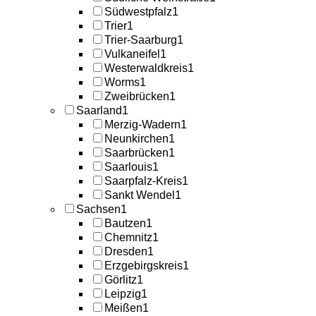
Südwestpfalz
1
Trier
1
Trier-Saarburg
1
Vulkaneifel
1
Westerwaldkreis
1
Worms
1
Zweibrücken
1
Saarland
1
Merzig-Wadern
1
Neunkirchen
1
Saarbrücken
1
Saarlouis
1
Saarpfalz-Kreis
1
Sankt Wendel
1
Sachsen
1
Bautzen
1
Chemnitz
1
Dresden
1
Erzgebirgskreis
1
Görlitz
1
Leipzig
1
Meißen
1