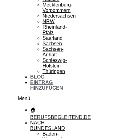
Mecklenburg-
Vorpommern
Niedersachsen
NRW
Rheinland-
Pfalz
Saarland
Sachsen
Sachsen-
Anhalt
Schleswig-
Holstein
Thüringen
BLOG
EINTRAG
HINZUFÜGEN
Menü
🏠
BERUFSBEGLEITEND.DE
NACH
BUNDESLAND
Baden-