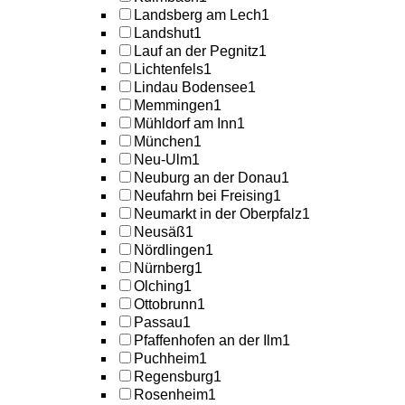
Landsberg am Lech
1
Landshut
1
Lauf an der Pegnitz
1
Lichtenfels
1
Lindau Bodensee
1
Memmingen
1
Mühldorf am Inn
1
München
1
Neu-Ulm
1
Neuburg an der Donau
1
Neufahrn bei Freising
1
Neumarkt in der Oberpfalz
1
Neusäß
1
Nördlingen
1
Nürnberg
1
Olching
1
Ottobrunn
1
Passau
1
Pfaffenhofen an der Ilm
1
Puchheim
1
Regensburg
1
Rosenheim
1