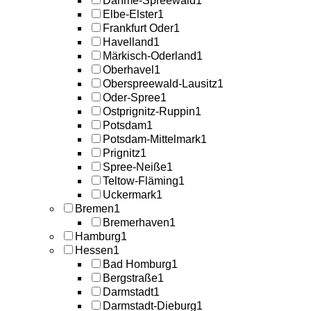
Dahme-Spreewald
1
Elbe-Elster
1
Frankfurt Oder
1
Havelland
1
Märkisch-Oderland
1
Oberhavel
1
Oberspreewald-Lausitz
1
Oder-Spree
1
Ostprignitz-Ruppin
1
Potsdam
1
Potsdam-Mittelmark
1
Prignitz
1
Spree-Neiße
1
Teltow-Fläming
1
Uckermark
1
Bremen
1
Bremerhaven
1
Hamburg
1
Hessen
1
Bad Homburg
1
Bergstraße
1
Darmstadt
1
Darmstadt-Dieburg
1