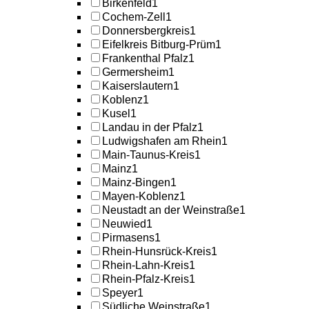
Birkenfeld
1
Cochem-Zell
1
Donnersbergkreis
1
Eifelkreis Bitburg-Prüm
1
Frankenthal Pfalz
1
Germersheim
1
Kaiserslautern
1
Koblenz
1
Kusel
1
Landau in der Pfalz
1
Ludwigshafen am Rhein
1
Main-Taunus-Kreis
1
Mainz
1
Mainz-Bingen
1
Mayen-Koblenz
1
Neustadt an der Weinstraße
1
Neuwied
1
Pirmasens
1
Rhein-Hunsrück-Kreis
1
Rhein-Lahn-Kreis
1
Rhein-Pfalz-Kreis
1
Speyer
1
Südliche Weinstraße
1