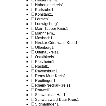
Heidenheim
1
Hohenlohekreis
1
Karlsruhe
1
Konstanz
1
Lörrach
1
Ludwigsburg
1
Main-Tauber-Kreis
1
Mannheim
1
Mosbach
1
Neckar-Odenwald-Kreis
1
Offenburg
1
Ortenaukreis
1
Ostalbkreis
1
Pforzheim
1
Rastatt
1
Ravensburg
1
Rems-Murr-Kreis
1
Reutlingen
1
Rhein-Neckar-Kreis
1
Rottweil
1
Schwäbisch Hall
1
Schwarzwald-Baar-Kreis
1
Sigmaringen
1