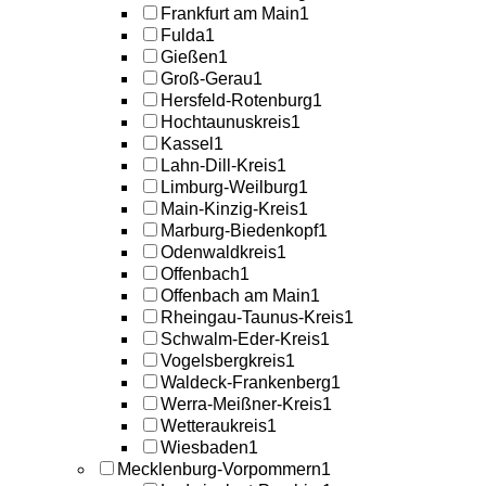
Frankfurt am Main
1
Fulda
1
Gießen
1
Groß-Gerau
1
Hersfeld-Rotenburg
1
Hochtaunuskreis
1
Kassel
1
Lahn-Dill-Kreis
1
Limburg-Weilburg
1
Main-Kinzig-Kreis
1
Marburg-Biedenkopf
1
Odenwaldkreis
1
Offenbach
1
Offenbach am Main
1
Rheingau-Taunus-Kreis
1
Schwalm-Eder-Kreis
1
Vogelsbergkreis
1
Waldeck-Frankenberg
1
Werra-Meißner-Kreis
1
Wetteraukreis
1
Wiesbaden
1
Mecklenburg-Vorpommern
1