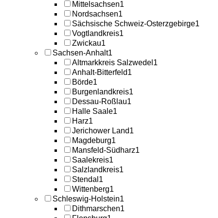
Mittelsachsen
1
Nordsachsen
1
Sächsische Schweiz-Osterzgebirge
1
Vogtlandkreis
1
Zwickau
1
Sachsen-Anhalt
1
Altmarkkreis Salzwedel
1
Anhalt-Bitterfeld
1
Börde
1
Burgenlandkreis
1
Dessau-Roßlau
1
Halle Saale
1
Harz
1
Jerichower Land
1
Magdeburg
1
Mansfeld-Südharz
1
Saalekreis
1
Salzlandkreis
1
Stendal
1
Wittenberg
1
Schleswig-Holstein
1
Dithmarschen
1