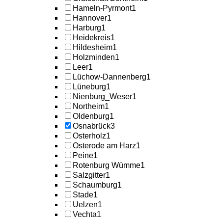
Hameln-Pyrmont
1
Hannover
1
Harburg
1
Heidekreis
1
Hildesheim
1
Holzminden
1
Leer
1
Lüchow-Dannenberg
1
Lüneburg
1
Nienburg_Weser
1
Northeim
1
Oldenburg
1
Osnabrück
3
Osterholz
1
Osterode am Harz
1
Peine
1
Rotenburg Wümme
1
Salzgitter
1
Schaumburg
1
Stade
1
Uelzen
1
Vechta
1