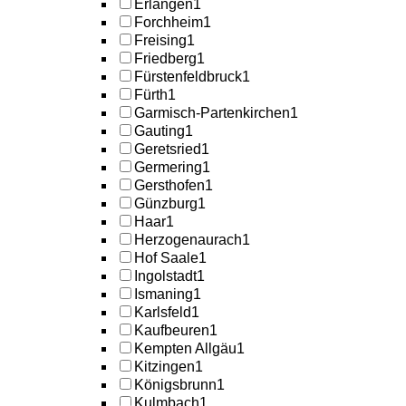
Erlangen
1
Forchheim
1
Freising
1
Friedberg
1
Fürstenfeldbruck
1
Fürth
1
Garmisch-Partenkirchen
1
Gauting
1
Geretsried
1
Germering
1
Gersthofen
1
Günzburg
1
Haar
1
Herzogenaurach
1
Hof Saale
1
Ingolstadt
1
Ismaning
1
Karlsfeld
1
Kaufbeuren
1
Kempten Allgäu
1
Kitzingen
1
Königsbrunn
1
Kulmbach
1