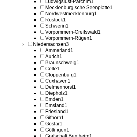
Ludwigslust-Parchim
1
Mecklenburgische Seenplatte
1
Nordwestmecklenburg
1
Rostock
1
Schwerin
1
Vorpommern-Greifswald
1
Vorpommern-Rügen
1
Niedersachsen
3
Ammerland
1
Aurich
1
Braunschweig
1
Celle
1
Cloppenburg
1
Cuxhaven
1
Delmenhorst
1
Diepholz
1
Emden
1
Emsland
1
Friesland
1
Gifhorn
1
Goslar
1
Göttingen
1
Grafschaft Bentheim
1