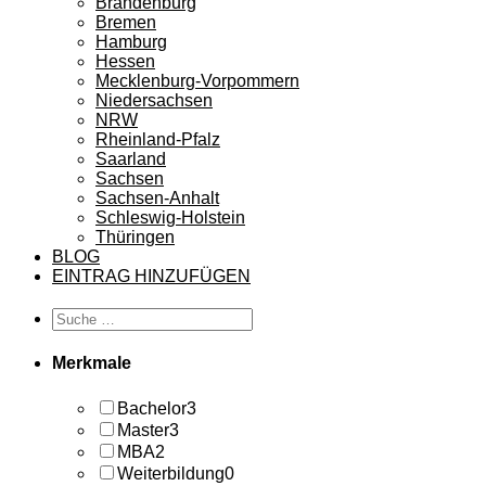
Brandenburg
Bremen
Hamburg
Hessen
Mecklenburg-Vorpommern
Niedersachsen
NRW
Rheinland-Pfalz
Saarland
Sachsen
Sachsen-Anhalt
Schleswig-Holstein
Thüringen
BLOG
EINTRAG HINZUFÜGEN
Merkmale
Bachelor
3
Master
3
MBA
2
Weiterbildung
0