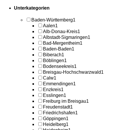
Unterkategorien
Baden-Württemberg
1
Aalen
1
Alb-Donau-Kreis
1
Albstadt-Sigmaringen
1
Bad-Mergentheim
1
Baden-Baden
1
Biberach
1
Böblingen
1
Bodenseekreis
1
Breisgau-Hochschwarzwald
1
Calw
1
Emmendingen
1
Enzkreis
1
Esslingen
1
Freiburg im Breisgau
1
Freudenstadt
1
Friedrichshafen
1
Göppingen
1
Heidelberg
1