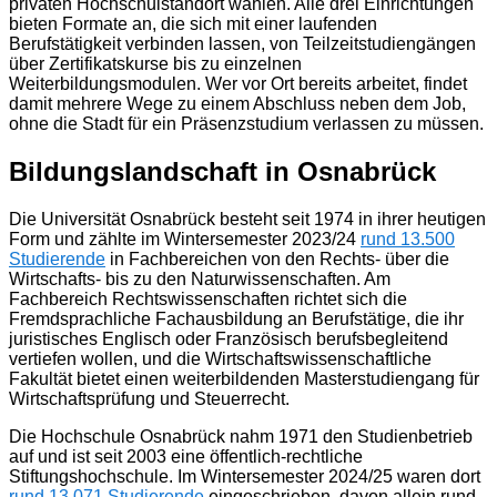
privaten Hochschulstandort wählen. Alle drei Einrichtungen
bieten Formate an, die sich mit einer laufenden
Berufstätigkeit verbinden lassen, von Teilzeitstudiengängen
über Zertifikatskurse bis zu einzelnen
Weiterbildungsmodulen. Wer vor Ort bereits arbeitet, findet
damit mehrere Wege zu einem Abschluss neben dem Job,
ohne die Stadt für ein Präsenzstudium verlassen zu müssen.
Bildungslandschaft in Osnabrück
Die Universität Osnabrück besteht seit 1974 in ihrer heutigen
Form und zählte im Wintersemester 2023/24
rund 13.500
Studierende
in Fachbereichen von den Rechts- über die
Wirtschafts- bis zu den Naturwissenschaften. Am
Fachbereich Rechtswissenschaften richtet sich die
Fremdsprachliche Fachausbildung an Berufstätige, die ihr
juristisches Englisch oder Französisch berufsbegleitend
vertiefen wollen, und die Wirtschaftswissenschaftliche
Fakultät bietet einen weiterbildenden Masterstudiengang für
Wirtschaftsprüfung und Steuerrecht.
Die Hochschule Osnabrück nahm 1971 den Studienbetrieb
auf und ist seit 2003 eine öffentlich-rechtliche
Stiftungshochschule. Im Wintersemester 2024/25 waren dort
rund 13.071 Studierende
eingeschrieben, davon allein rund