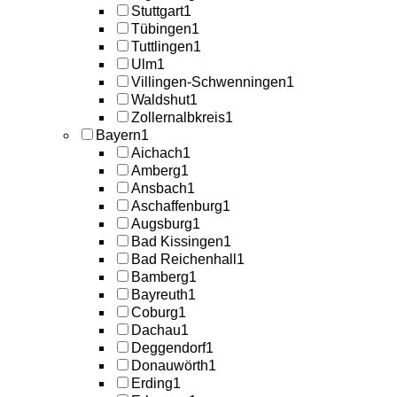
Stuttgart
1
Tübingen
1
Tuttlingen
1
Ulm
1
Villingen-Schwenningen
1
Waldshut
1
Zollernalbkreis
1
Bayern
1
Aichach
1
Amberg
1
Ansbach
1
Aschaffenburg
1
Augsburg
1
Bad Kissingen
1
Bad Reichenhall
1
Bamberg
1
Bayreuth
1
Coburg
1
Dachau
1
Deggendorf
1
Donauwörth
1
Erding
1