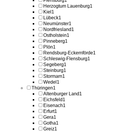
Flensburg
1
Herzogtum Lauenburg
1
Kiel
1
Lübeck
1
Neumünster
1
Nordfriesland
1
Ostholstein
1
Pinneberg
1
Plön
1
Rendsburg-Eckernförde
1
Schleswig-Flensburg
1
Segeberg
1
Steinburg
1
Stormarn
1
Wedel
1
Thüringen
1
Altenburger Land
1
Eichsfeld
1
Eisenach
1
Erfurt
1
Gera
1
Gotha
1
Greiz
1