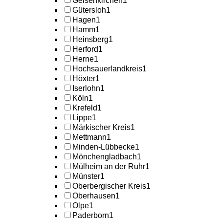
Gelsenkirchen
1
Gütersloh
1
Hagen
1
Hamm
1
Heinsberg
1
Herford
1
Herne
1
Hochsauerlandkreis
1
Höxter
1
Iserlohn
1
Köln
1
Krefeld
1
Lippe
1
Märkischer Kreis
1
Mettmann
1
Minden-Lübbecke
1
Mönchengladbach
1
Mülheim an der Ruhr
1
Münster
1
Oberbergischer Kreis
1
Oberhausen
1
Olpe
1
Paderborn
1