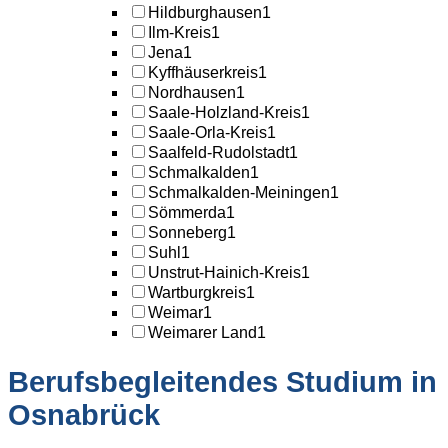
Hildburghausen
1
Ilm-Kreis
1
Jena
1
Kyffhäuserkreis
1
Nordhausen
1
Saale-Holzland-Kreis
1
Saale-Orla-Kreis
1
Saalfeld-Rudolstadt
1
Schmalkalden
1
Schmalkalden-Meiningen
1
Sömmerda
1
Sonneberg
1
Suhl
1
Unstrut-Hainich-Kreis
1
Wartburgkreis
1
Weimar
1
Weimarer Land
1
Berufsbegleitendes Studium in
Osnabrück