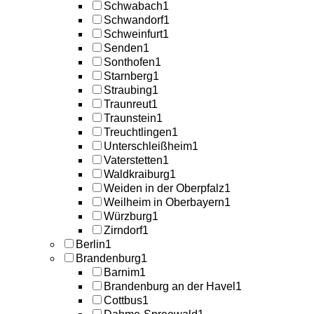
Schwabach
1
Schwandorf
1
Schweinfurt
1
Senden
1
Sonthofen
1
Starnberg
1
Straubing
1
Traunreut
1
Traunstein
1
Treuchtlingen
1
Unterschleißheim
1
Vaterstetten
1
Waldkraiburg
1
Weiden in der Oberpfalz
1
Weilheim in Oberbayern
1
Würzburg
1
Zirndorf
1
Berlin
1
Brandenburg
1
Barnim
1
Brandenburg an der Havel
1
Cottbus
1