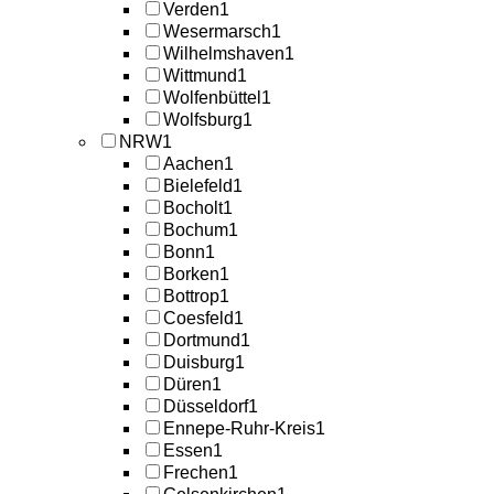
Verden
1
Wesermarsch
1
Wilhelmshaven
1
Wittmund
1
Wolfenbüttel
1
Wolfsburg
1
NRW
1
Aachen
1
Bielefeld
1
Bocholt
1
Bochum
1
Bonn
1
Borken
1
Bottrop
1
Coesfeld
1
Dortmund
1
Duisburg
1
Düren
1
Düsseldorf
1
Ennepe-Ruhr-Kreis
1
Essen
1
Frechen
1