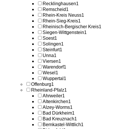
Recklinghausen
1
Remscheid
1
Rhein-Kreis Neuss
1
Rhein-Sieg-Kreis
1
Rheinisch-Bergischer Kreis
1
Siegen-Wittgenstein
1
Soest
1
Solingen
1
Steinfurt
1
Unna
1
Viersen
1
Warendorf
1
Wesel
1
Wuppertal
1
Offenburg
1
Rheinland-Pfalz
1
Ahrweiler
1
Altenkirchen
1
Alzey-Worms
1
Bad Dürkheim
1
Bad Kreuznach
1
Bernkastel-Wittlich
1