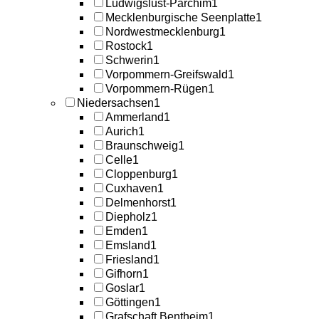
Ludwigslust-Parchim
1
Mecklenburgische Seenplatte
1
Nordwestmecklenburg
1
Rostock
1
Schwerin
1
Vorpommern-Greifswald
1
Vorpommern-Rügen
1
Niedersachsen
1
Ammerland
1
Aurich
1
Braunschweig
1
Celle
1
Cloppenburg
1
Cuxhaven
1
Delmenhorst
1
Diepholz
1
Emden
1
Emsland
1
Friesland
1
Gifhorn
1
Goslar
1
Göttingen
1
Grafschaft Bentheim
1