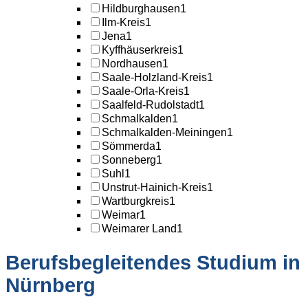
Hildburghausen
1
Ilm-Kreis
1
Jena
1
Kyffhäuserkreis
1
Nordhausen
1
Saale-Holzland-Kreis
1
Saale-Orla-Kreis
1
Saalfeld-Rudolstadt
1
Schmalkalden
1
Schmalkalden-Meiningen
1
Sömmerda
1
Sonneberg
1
Suhl
1
Unstrut-Hainich-Kreis
1
Wartburgkreis
1
Weimar
1
Weimarer Land
1
Berufsbegleitendes Studium in
Nürnberg