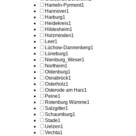
Hameln-Pyrmont
1
Hannover
1
Harburg
1
Heidekreis
1
Hildesheim
1
Holzminden
1
Leer
1
Lüchow-Dannenberg
1
Lüneburg
1
Nienburg_Weser
1
Northeim
1
Oldenburg
1
Osnabrück
1
Osterholz
1
Osterode am Harz
1
Peine
1
Rotenburg Wümme
1
Salzgitter
1
Schaumburg
1
Stade
1
Uelzen
1
Vechta
1