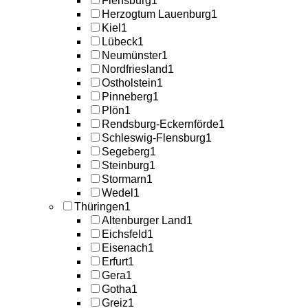
Flensburg
1
Herzogtum Lauenburg
1
Kiel
1
Lübeck
1
Neumünster
1
Nordfriesland
1
Ostholstein
1
Pinneberg
1
Plön
1
Rendsburg-Eckernförde
1
Schleswig-Flensburg
1
Segeberg
1
Steinburg
1
Stormarn
1
Wedel
1
Thüringen
1
Altenburger Land
1
Eichsfeld
1
Eisenach
1
Erfurt
1
Gera
1
Gotha
1
Greiz
1