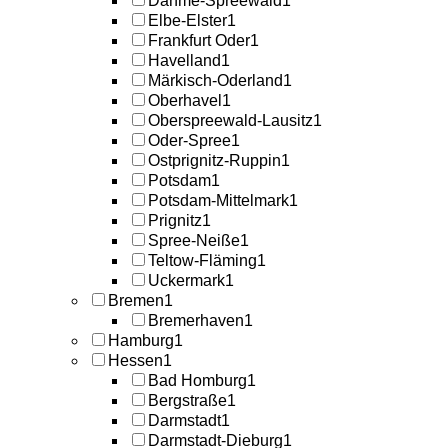
Dahme-Spreewald
1
Elbe-Elster
1
Frankfurt Oder
1
Havelland
1
Märkisch-Oderland
1
Oberhavel
1
Oberspreewald-Lausitz
1
Oder-Spree
1
Ostprignitz-Ruppin
1
Potsdam
1
Potsdam-Mittelmark
1
Prignitz
1
Spree-Neiße
1
Teltow-Fläming
1
Uckermark
1
Bremen
1
Bremerhaven
1
Hamburg
1
Hessen
1
Bad Homburg
1
Bergstraße
1
Darmstadt
1
Darmstadt-Dieburg
1