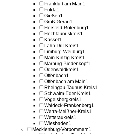
Frankfurt am Main
1
Fulda
1
Gießen
1
Groß-Gerau
1
Hersfeld-Rotenburg
1
Hochtaunuskreis
1
Kassel
1
Lahn-Dill-Kreis
1
Limburg-Weilburg
1
Main-Kinzig-Kreis
1
Marburg-Biedenkopf
1
Odenwaldkreis
1
Offenbach
1
Offenbach am Main
1
Rheingau-Taunus-Kreis
1
Schwalm-Eder-Kreis
1
Vogelsbergkreis
1
Waldeck-Frankenberg
1
Werra-Meißner-Kreis
1
Wetteraukreis
1
Wiesbaden
1
Mecklenburg-Vorpommern
1