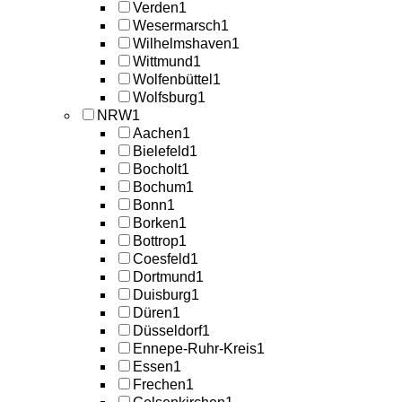
Verden
1
Wesermarsch
1
Wilhelmshaven
1
Wittmund
1
Wolfenbüttel
1
Wolfsburg
1
NRW
1
Aachen
1
Bielefeld
1
Bocholt
1
Bochum
1
Bonn
1
Borken
1
Bottrop
1
Coesfeld
1
Dortmund
1
Duisburg
1
Düren
1
Düsseldorf
1
Ennepe-Ruhr-Kreis
1
Essen
1
Frechen
1