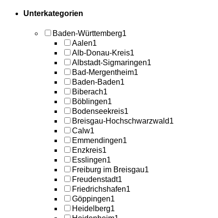
Unterkategorien
Baden-Württemberg
1
Aalen
1
Alb-Donau-Kreis
1
Albstadt-Sigmaringen
1
Bad-Mergentheim
1
Baden-Baden
1
Biberach
1
Böblingen
1
Bodenseekreis
1
Breisgau-Hochschwarzwald
1
Calw
1
Emmendingen
1
Enzkreis
1
Esslingen
1
Freiburg im Breisgau
1
Freudenstadt
1
Friedrichshafen
1
Göppingen
1
Heidelberg
1