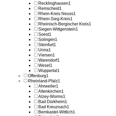
Recklinghausen
1
Remscheid
1
Rhein-Kreis Neuss
1
Rhein-Sieg-Kreis
1
Rheinisch-Bergischer Kreis
1
Siegen-Wittgenstein
1
Soest
1
Solingen
1
Steinfurt
1
Unna
1
Viersen
1
Warendorf
1
Wesel
1
Wuppertal
1
Offenburg
1
Rheinland-Pfalz
1
Ahrweiler
1
Altenkirchen
1
Alzey-Worms
1
Bad Dürkheim
1
Bad Kreuznach
1
Bernkastel-Wittlich
1