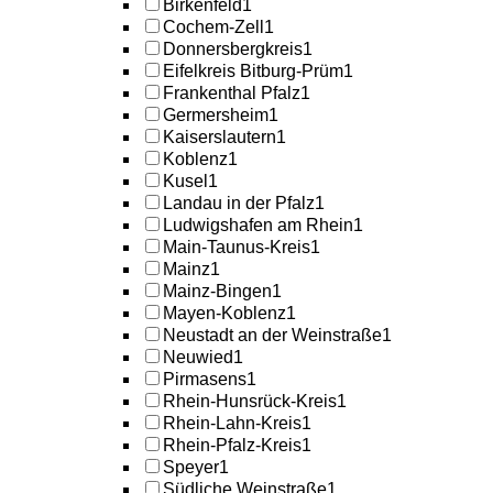
Birkenfeld
1
Cochem-Zell
1
Donnersbergkreis
1
Eifelkreis Bitburg-Prüm
1
Frankenthal Pfalz
1
Germersheim
1
Kaiserslautern
1
Koblenz
1
Kusel
1
Landau in der Pfalz
1
Ludwigshafen am Rhein
1
Main-Taunus-Kreis
1
Mainz
1
Mainz-Bingen
1
Mayen-Koblenz
1
Neustadt an der Weinstraße
1
Neuwied
1
Pirmasens
1
Rhein-Hunsrück-Kreis
1
Rhein-Lahn-Kreis
1
Rhein-Pfalz-Kreis
1
Speyer
1
Südliche Weinstraße
1