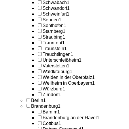
Schwabach
1
Schwandorf
1
Schweinfurt
1
Senden
1
Sonthofen
1
Starnberg
1
Straubing
1
Traunreut
1
Traunstein
1
Treuchtlingen
1
Unterschleißheim
1
Vaterstetten
1
Waldkraiburg
1
Weiden in der Oberpfalz
1
Weilheim in Oberbayern
1
Würzburg
1
Zirndorf
1
Berlin
1
Brandenburg
1
Barnim
1
Brandenburg an der Havel
1
Cottbus
1