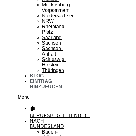
Mecklenburg-
Vorpommern
Niedersachsen
NRW
Rheinland-
Pfalz
Saarland
Sachsen
Sachsen-
Anhalt
Schleswig-
Holstein
Thüringen
BLOG
EINTRAG
HINZUFÜGEN
Menü
🏠
BERUFSBEGLEITEND.DE
NACH
BUNDESLAND
Baden-