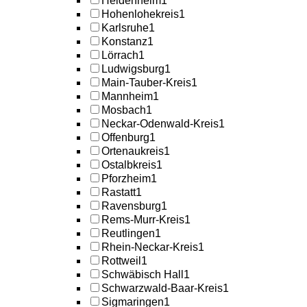
Heidenheim
1
Hohenlohekreis
1
Karlsruhe
1
Konstanz
1
Lörrach
1
Ludwigsburg
1
Main-Tauber-Kreis
1
Mannheim
1
Mosbach
1
Neckar-Odenwald-Kreis
1
Offenburg
1
Ortenaukreis
1
Ostalbkreis
1
Pforzheim
1
Rastatt
1
Ravensburg
1
Rems-Murr-Kreis
1
Reutlingen
1
Rhein-Neckar-Kreis
1
Rottweil
1
Schwäbisch Hall
1
Schwarzwald-Baar-Kreis
1
Sigmaringen
1