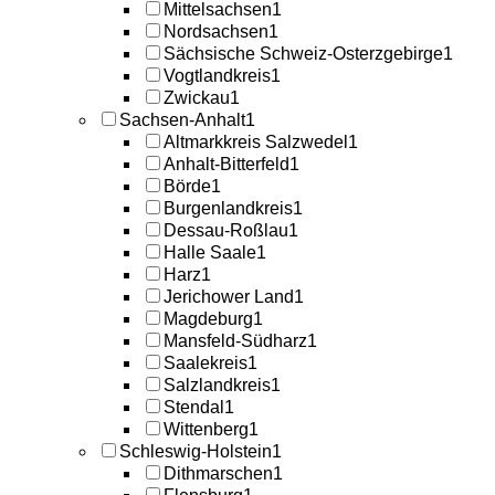
Mittelsachsen
1
Nordsachsen
1
Sächsische Schweiz-Osterzgebirge
1
Vogtlandkreis
1
Zwickau
1
Sachsen-Anhalt
1
Altmarkkreis Salzwedel
1
Anhalt-Bitterfeld
1
Börde
1
Burgenlandkreis
1
Dessau-Roßlau
1
Halle Saale
1
Harz
1
Jerichower Land
1
Magdeburg
1
Mansfeld-Südharz
1
Saalekreis
1
Salzlandkreis
1
Stendal
1
Wittenberg
1
Schleswig-Holstein
1
Dithmarschen
1