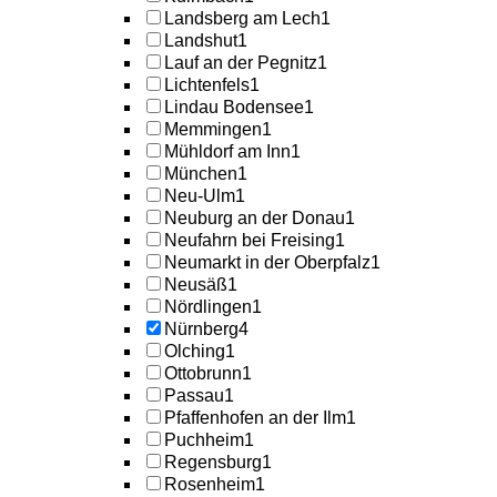
Landsberg am Lech
1
Landshut
1
Lauf an der Pegnitz
1
Lichtenfels
1
Lindau Bodensee
1
Memmingen
1
Mühldorf am Inn
1
München
1
Neu-Ulm
1
Neuburg an der Donau
1
Neufahrn bei Freising
1
Neumarkt in der Oberpfalz
1
Neusäß
1
Nördlingen
1
Nürnberg
4
Olching
1
Ottobrunn
1
Passau
1
Pfaffenhofen an der Ilm
1
Puchheim
1
Regensburg
1
Rosenheim
1