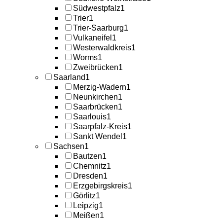
Südwestpfalz
1
Trier
1
Trier-Saarburg
1
Vulkaneifel
1
Westerwaldkreis
1
Worms
1
Zweibrücken
1
Saarland
1
Merzig-Wadern
1
Neunkirchen
1
Saarbrücken
1
Saarlouis
1
Saarpfalz-Kreis
1
Sankt Wendel
1
Sachsen
1
Bautzen
1
Chemnitz
1
Dresden
1
Erzgebirgskreis
1
Görlitz
1
Leipzig
1
Meißen
1