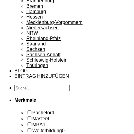
Brandenburg
Bremen
Hamburg
Hessen
Mecklenburg-Vorpommern
Niedersachsen
NRW
Rheinland-Pfalz
Saarland
Sachsen
Sachsen-Anhalt
Schleswig-Holstein
Thüringen
BLOG
EINTRAG HINZUFÜGEN
Merkmale
Bachelor
4
Master
4
MBA
1
Weiterbildung
0