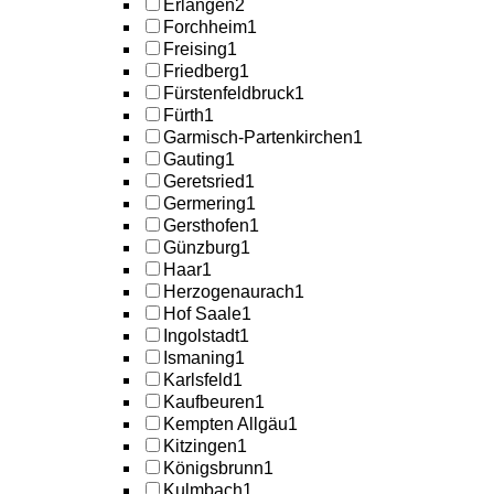
Erlangen
2
Forchheim
1
Freising
1
Friedberg
1
Fürstenfeldbruck
1
Fürth
1
Garmisch-Partenkirchen
1
Gauting
1
Geretsried
1
Germering
1
Gersthofen
1
Günzburg
1
Haar
1
Herzogenaurach
1
Hof Saale
1
Ingolstadt
1
Ismaning
1
Karlsfeld
1
Kaufbeuren
1
Kempten Allgäu
1
Kitzingen
1
Königsbrunn
1
Kulmbach
1