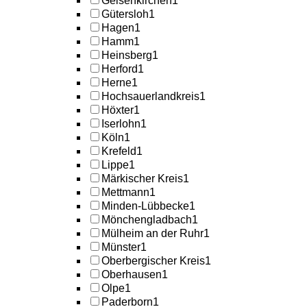
Gelsenkirchen
1
Gütersloh
1
Hagen
1
Hamm
1
Heinsberg
1
Herford
1
Herne
1
Hochsauerlandkreis
1
Höxter
1
Iserlohn
1
Köln
1
Krefeld
1
Lippe
1
Märkischer Kreis
1
Mettmann
1
Minden-Lübbecke
1
Mönchengladbach
1
Mülheim an der Ruhr
1
Münster
1
Oberbergischer Kreis
1
Oberhausen
1
Olpe
1
Paderborn
1