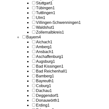
Stuttgart
1
Tübingen
1
Tuttlingen
1
Ulm
1
Villingen-Schwenningen
1
Waldshut
1
Zollernalbkreis
1
Bayern
4
Aichach
1
Amberg
1
Ansbach
1
Aschaffenburg
1
Augsburg
1
Bad Kissingen
1
Bad Reichenhall
1
Bamberg
1
Bayreuth
1
Coburg
1
Dachau
1
Deggendorf
1
Donauwörth
1
Erding
1