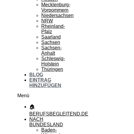
Mecklenburg-
Vorpommern
Niedersachsen
NRW
Rheinland-
Pfalz
Saarland
Sachsen
Sachsen-
Anhalt
Schleswig-
Holstein
Thüringen
BLOG
EINTRAG
HINZUFÜGEN
Menü
🏠
BERUFSBEGLEITEND.DE
NACH
BUNDESLAND
Baden-