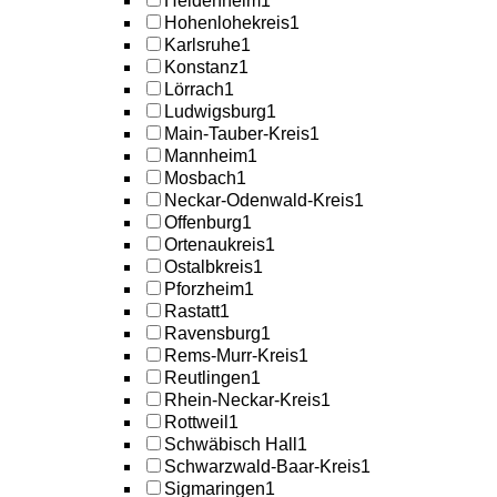
Heidenheim
1
Hohenlohekreis
1
Karlsruhe
1
Konstanz
1
Lörrach
1
Ludwigsburg
1
Main-Tauber-Kreis
1
Mannheim
1
Mosbach
1
Neckar-Odenwald-Kreis
1
Offenburg
1
Ortenaukreis
1
Ostalbkreis
1
Pforzheim
1
Rastatt
1
Ravensburg
1
Rems-Murr-Kreis
1
Reutlingen
1
Rhein-Neckar-Kreis
1
Rottweil
1
Schwäbisch Hall
1
Schwarzwald-Baar-Kreis
1
Sigmaringen
1