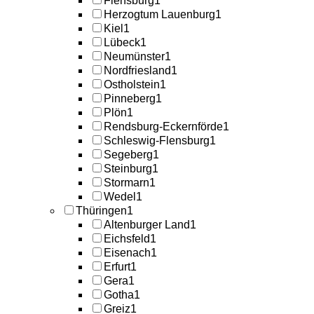
Flensburg
1
Herzogtum Lauenburg
1
Kiel
1
Lübeck
1
Neumünster
1
Nordfriesland
1
Ostholstein
1
Pinneberg
1
Plön
1
Rendsburg-Eckernförde
1
Schleswig-Flensburg
1
Segeberg
1
Steinburg
1
Stormarn
1
Wedel
1
Thüringen
1
Altenburger Land
1
Eichsfeld
1
Eisenach
1
Erfurt
1
Gera
1
Gotha
1
Greiz
1