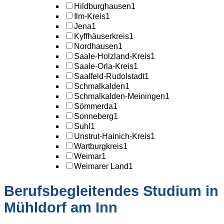
Hildburghausen
1
Ilm-Kreis
1
Jena
1
Kyffhäuserkreis
1
Nordhausen
1
Saale-Holzland-Kreis
1
Saale-Orla-Kreis
1
Saalfeld-Rudolstadt
1
Schmalkalden
1
Schmalkalden-Meiningen
1
Sömmerda
1
Sonneberg
1
Suhl
1
Unstrut-Hainich-Kreis
1
Wartburgkreis
1
Weimar
1
Weimarer Land
1
Berufsbegleitendes Studium in
Mühldorf am Inn