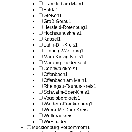
Frankfurt am Main
1
Fulda
1
Gießen
1
Groß-Gerau
1
Hersfeld-Rotenburg
1
Hochtaunuskreis
1
Kassel
1
Lahn-Dill-Kreis
1
Limburg-Weilburg
1
Main-Kinzig-Kreis
1
Marburg-Biedenkopf
1
Odenwaldkreis
1
Offenbach
1
Offenbach am Main
1
Rheingau-Taunus-Kreis
1
Schwalm-Eder-Kreis
1
Vogelsbergkreis
1
Waldeck-Frankenberg
1
Werra-Meißner-Kreis
1
Wetteraukreis
1
Wiesbaden
1
Mecklenburg-Vorpommern
1