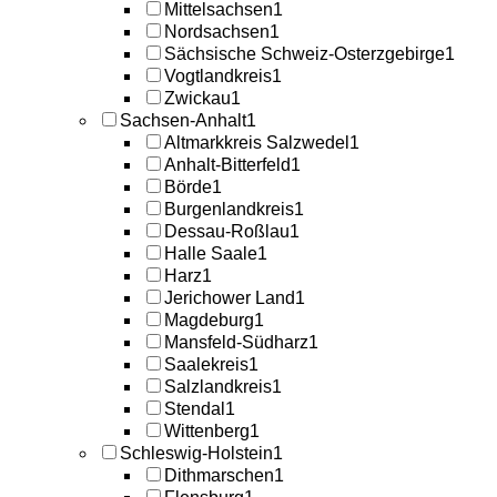
Mittelsachsen
1
Nordsachsen
1
Sächsische Schweiz-Osterzgebirge
1
Vogtlandkreis
1
Zwickau
1
Sachsen-Anhalt
1
Altmarkkreis Salzwedel
1
Anhalt-Bitterfeld
1
Börde
1
Burgenlandkreis
1
Dessau-Roßlau
1
Halle Saale
1
Harz
1
Jerichower Land
1
Magdeburg
1
Mansfeld-Südharz
1
Saalekreis
1
Salzlandkreis
1
Stendal
1
Wittenberg
1
Schleswig-Holstein
1
Dithmarschen
1