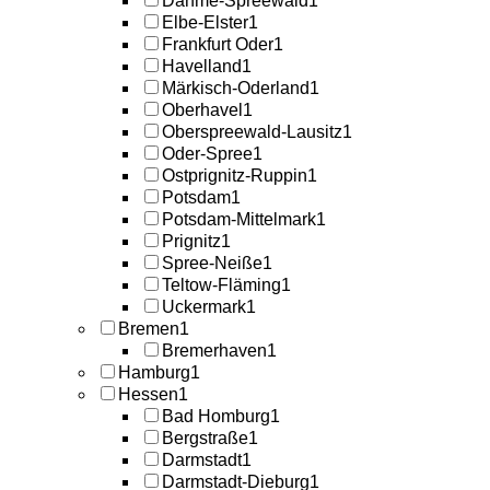
Dahme-Spreewald
1
Elbe-Elster
1
Frankfurt Oder
1
Havelland
1
Märkisch-Oderland
1
Oberhavel
1
Oberspreewald-Lausitz
1
Oder-Spree
1
Ostprignitz-Ruppin
1
Potsdam
1
Potsdam-Mittelmark
1
Prignitz
1
Spree-Neiße
1
Teltow-Fläming
1
Uckermark
1
Bremen
1
Bremerhaven
1
Hamburg
1
Hessen
1
Bad Homburg
1
Bergstraße
1
Darmstadt
1
Darmstadt-Dieburg
1