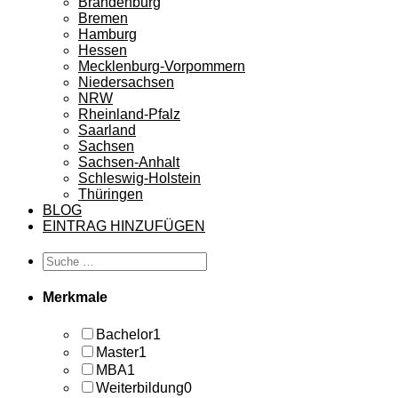
Brandenburg
Bremen
Hamburg
Hessen
Mecklenburg-Vorpommern
Niedersachsen
NRW
Rheinland-Pfalz
Saarland
Sachsen
Sachsen-Anhalt
Schleswig-Holstein
Thüringen
BLOG
EINTRAG HINZUFÜGEN
Merkmale
Bachelor
1
Master
1
MBA
1
Weiterbildung
0