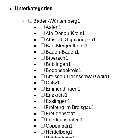
Unterkategorien
Baden-Württemberg
1
Aalen
1
Alb-Donau-Kreis
1
Albstadt-Sigmaringen
1
Bad-Mergentheim
1
Baden-Baden
1
Biberach
1
Böblingen
1
Bodenseekreis
1
Breisgau-Hochschwarzwald
1
Calw
1
Emmendingen
1
Enzkreis
1
Esslingen
1
Freiburg im Breisgau
1
Freudenstadt
1
Friedrichshafen
1
Göppingen
1
Heidelberg
1