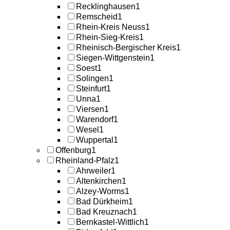
Recklinghausen
1
Remscheid
1
Rhein-Kreis Neuss
1
Rhein-Sieg-Kreis
1
Rheinisch-Bergischer Kreis
1
Siegen-Wittgenstein
1
Soest
1
Solingen
1
Steinfurt
1
Unna
1
Viersen
1
Warendorf
1
Wesel
1
Wuppertal
1
Offenburg
1
Rheinland-Pfalz
1
Ahrweiler
1
Altenkirchen
1
Alzey-Worms
1
Bad Dürkheim
1
Bad Kreuznach
1
Bernkastel-Wittlich
1