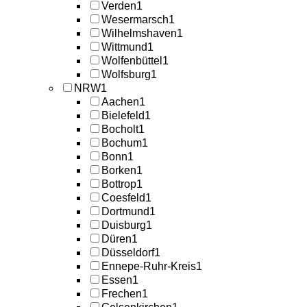
Verden
1
Wesermarsch
1
Wilhelmshaven
1
Wittmund
1
Wolfenbüttel
1
Wolfsburg
1
NRW
1
Aachen
1
Bielefeld
1
Bocholt
1
Bochum
1
Bonn
1
Borken
1
Bottrop
1
Coesfeld
1
Dortmund
1
Duisburg
1
Düren
1
Düsseldorf
1
Ennepe-Ruhr-Kreis
1
Essen
1
Frechen
1