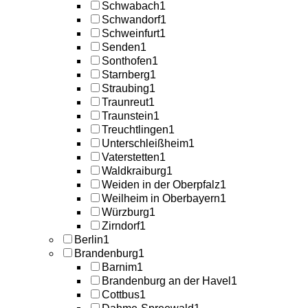
Schwabach
1
Schwandorf
1
Schweinfurt
1
Senden
1
Sonthofen
1
Starnberg
1
Straubing
1
Traunreut
1
Traunstein
1
Treuchtlingen
1
Unterschleißheim
1
Vaterstetten
1
Waldkraiburg
1
Weiden in der Oberpfalz
1
Weilheim in Oberbayern
1
Würzburg
1
Zirndorf
1
Berlin
1
Brandenburg
1
Barnim
1
Brandenburg an der Havel
1
Cottbus
1