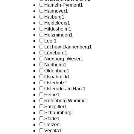
Hameln-Pyrmont
1
Hannover
1
Harburg
1
Heidekreis
1
Hildesheim
1
Holzminden
1
Leer
1
Lüchow-Dannenberg
1
Lüneburg
1
Nienburg_Weser
1
Northeim
1
Oldenburg
1
Osnabrück
1
Osterholz
1
Osterode am Harz
1
Peine
1
Rotenburg Wümme
1
Salzgitter
1
Schaumburg
1
Stade
1
Uelzen
1
Vechta
1