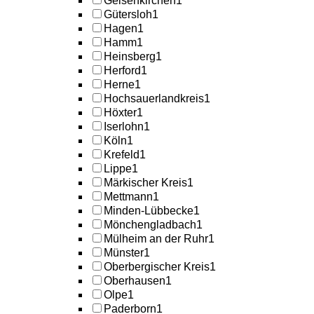
Gelsenkirchen
1
Gütersloh
1
Hagen
1
Hamm
1
Heinsberg
1
Herford
1
Herne
1
Hochsauerlandkreis
1
Höxter
1
Iserlohn
1
Köln
1
Krefeld
1
Lippe
1
Märkischer Kreis
1
Mettmann
1
Minden-Lübbecke
1
Mönchengladbach
1
Mülheim an der Ruhr
1
Münster
1
Oberbergischer Kreis
1
Oberhausen
1
Olpe
1
Paderborn
1