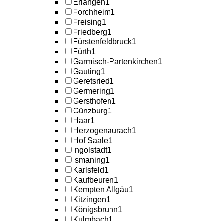
Erlangen
1
Forchheim
1
Freising
1
Friedberg
1
Fürstenfeldbruck
1
Fürth
1
Garmisch-Partenkirchen
1
Gauting
1
Geretsried
1
Germering
1
Gersthofen
1
Günzburg
1
Haar
1
Herzogenaurach
1
Hof Saale
1
Ingolstadt
1
Ismaning
1
Karlsfeld
1
Kaufbeuren
1
Kempten Allgäu
1
Kitzingen
1
Königsbrunn
1
Kulmbach
1