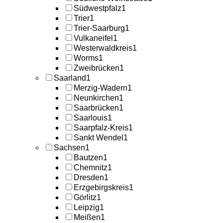
Südwestpfalz
1
Trier
1
Trier-Saarburg
1
Vulkaneifel
1
Westerwaldkreis
1
Worms
1
Zweibrücken
1
Saarland
1
Merzig-Wadern
1
Neunkirchen
1
Saarbrücken
1
Saarlouis
1
Saarpfalz-Kreis
1
Sankt Wendel
1
Sachsen
1
Bautzen
1
Chemnitz
1
Dresden
1
Erzgebirgskreis
1
Görlitz
1
Leipzig
1
Meißen
1