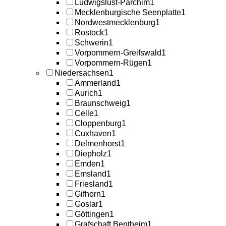
Ludwigslust-Parchim
1
Mecklenburgische Seenplatte
1
Nordwestmecklenburg
1
Rostock
1
Schwerin
1
Vorpommern-Greifswald
1
Vorpommern-Rügen
1
Niedersachsen
1
Ammerland
1
Aurich
1
Braunschweig
1
Celle
1
Cloppenburg
1
Cuxhaven
1
Delmenhorst
1
Diepholz
1
Emden
1
Emsland
1
Friesland
1
Gifhorn
1
Goslar
1
Göttingen
1
Grafschaft Bentheim
1