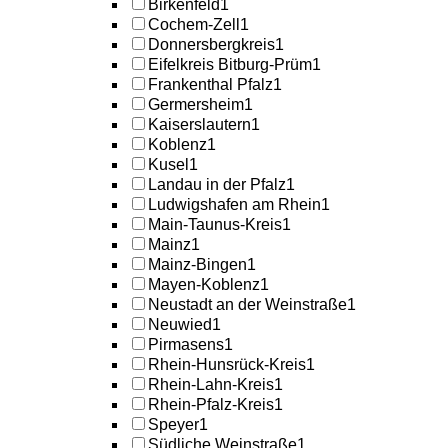
Birkenfeld
1
Cochem-Zell
1
Donnersbergkreis
1
Eifelkreis Bitburg-Prüm
1
Frankenthal Pfalz
1
Germersheim
1
Kaiserslautern
1
Koblenz
1
Kusel
1
Landau in der Pfalz
1
Ludwigshafen am Rhein
1
Main-Taunus-Kreis
1
Mainz
1
Mainz-Bingen
1
Mayen-Koblenz
1
Neustadt an der Weinstraße
1
Neuwied
1
Pirmasens
1
Rhein-Hunsrück-Kreis
1
Rhein-Lahn-Kreis
1
Rhein-Pfalz-Kreis
1
Speyer
1
Südliche Weinstraße
1