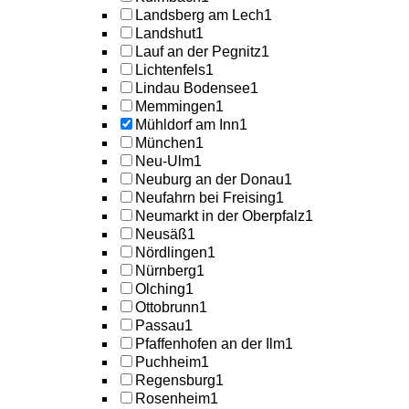
Landsberg am Lech
1
Landshut
1
Lauf an der Pegnitz
1
Lichtenfels
1
Lindau Bodensee
1
Memmingen
1
Mühldorf am Inn
1
München
1
Neu-Ulm
1
Neuburg an der Donau
1
Neufahrn bei Freising
1
Neumarkt in der Oberpfalz
1
Neusäß
1
Nördlingen
1
Nürnberg
1
Olching
1
Ottobrunn
1
Passau
1
Pfaffenhofen an der Ilm
1
Puchheim
1
Regensburg
1
Rosenheim
1