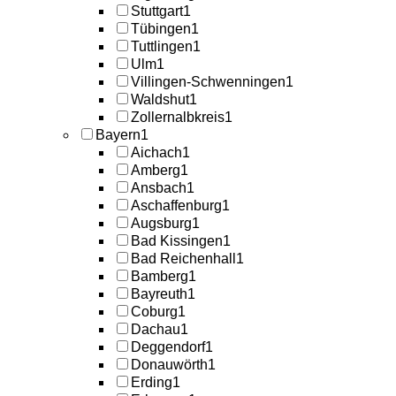
Stuttgart
1
Tübingen
1
Tuttlingen
1
Ulm
1
Villingen-Schwenningen
1
Waldshut
1
Zollernalbkreis
1
Bayern
1
Aichach
1
Amberg
1
Ansbach
1
Aschaffenburg
1
Augsburg
1
Bad Kissingen
1
Bad Reichenhall
1
Bamberg
1
Bayreuth
1
Coburg
1
Dachau
1
Deggendorf
1
Donauwörth
1
Erding
1