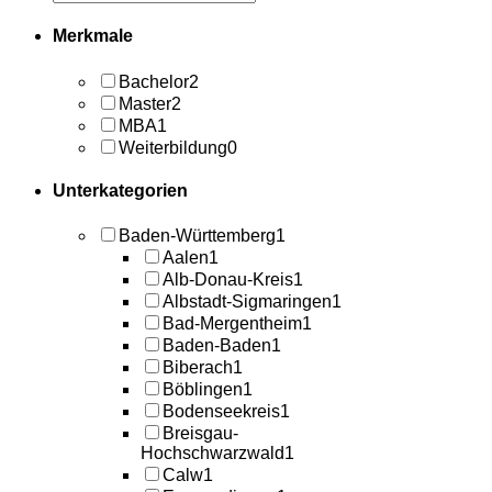
Merkmale
Bachelor
2
Master
2
MBA
1
Weiterbildung
0
Unterkategorien
Baden-Württemberg
1
Aalen
1
Alb-Donau-Kreis
1
Albstadt-Sigmaringen
1
Bad-Mergentheim
1
Baden-Baden
1
Biberach
1
Böblingen
1
Bodenseekreis
1
Breisgau-
Hochschwarzwald
1
Calw
1