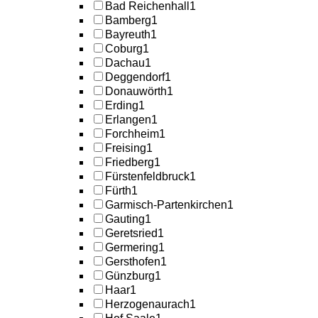
Bad Reichenhall
1
Bamberg
1
Bayreuth
1
Coburg
1
Dachau
1
Deggendorf
1
Donauwörth
1
Erding
1
Erlangen
1
Forchheim
1
Freising
1
Friedberg
1
Fürstenfeldbruck
1
Fürth
1
Garmisch-Partenkirchen
1
Gauting
1
Geretsried
1
Germering
1
Gersthofen
1
Günzburg
1
Haar
1
Herzogenaurach
1