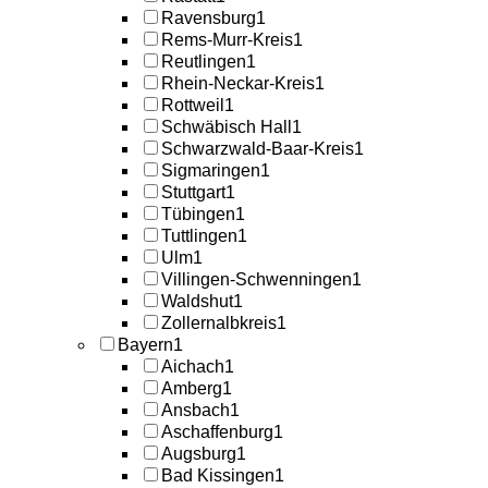
Ravensburg
1
Rems-Murr-Kreis
1
Reutlingen
1
Rhein-Neckar-Kreis
1
Rottweil
1
Schwäbisch Hall
1
Schwarzwald-Baar-Kreis
1
Sigmaringen
1
Stuttgart
1
Tübingen
1
Tuttlingen
1
Ulm
1
Villingen-Schwenningen
1
Waldshut
1
Zollernalbkreis
1
Bayern
1
Aichach
1
Amberg
1
Ansbach
1
Aschaffenburg
1
Augsburg
1
Bad Kissingen
1