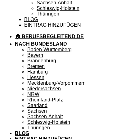
Sachsen-Anhalt
Schleswig-Holstein
Thüringen
BLOG
EINTRAG HINZUFÜGEN
🏠 BERUFSBEGLEITEND.DE
NACH BUNDESLAND
Baden-Württemberg
Bayern
Brandenburg
Bremen
Hamburg
Hessen
Mecklenburg-Vorpommern
Niedersachsen
NRW
Rheinland-Pfalz
Saarland
Sachsen
Sachsen-Anhalt
Schleswig-Holstein
Thüringen
BLOG
EINTRAG HINZUFÜGEN