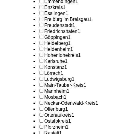
Emmendingen
1
Enzkreis
1
Esslingen
1
Freiburg im Breisgau
1
Freudenstadt
1
Friedrichshafen
1
Göppingen
1
Heidelberg
1
Heidenheim
1
Hohenlohekreis
1
Karlsruhe
1
Konstanz
1
Lörrach
1
Ludwigsburg
1
Main-Tauber-Kreis
1
Mannheim
1
Mosbach
1
Neckar-Odenwald-Kreis
1
Offenburg
1
Ortenaukreis
1
Ostalbkreis
1
Pforzheim
1
Rastatt
1