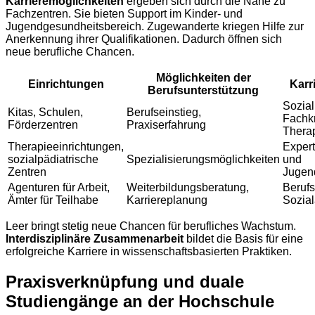
Karrieremöglichkeiten
ergeben sich durch die Nähe zu
Fachzentren. Sie bieten Support im Kinder- und
Jugendgesundheitsbereich. Zugewanderte kriegen Hilfe zur
Anerkennung ihrer Qualifikationen. Dadurch öffnen sich
neue berufliche Chancen.
Möglichkeiten der
Einrichtungen
Karr
Berufsunterstützung
Sozia
Kitas, Schulen,
Berufseinstieg,
Fachkr
Förderzentren
Praxiserfahrung
Thera
Therapieeinrichtungen,
Expert
sozialpädiatrische
Spezialisierungsmöglichkeiten
und
Zentren
Jugen
Agenturen für Arbeit,
Weiterbildungsberatung,
Berufs
Ämter für Teilhabe
Karriereplanung
Sozial
Leer bringt stetig neue Chancen für berufliches Wachstum.
Interdisziplinäre Zusammenarbeit
bildet die Basis für eine
erfolgreiche Karriere in wissenschaftsbasierten Praktiken.
Praxisverknüpfung und duale
Studiengänge an der Hochschule