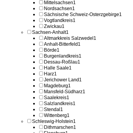
Mittelsachsen
1
Nordsachsen
1
Sächsische Schweiz-Osterzgebirge
1
Vogtlandkreis
1
Zwickau
1
Sachsen-Anhalt
1
Altmarkkreis Salzwedel
1
Anhalt-Bitterfeld
1
Börde
1
Burgenlandkreis
1
Dessau-Roßlau
1
Halle Saale
1
Harz
1
Jerichower Land
1
Magdeburg
1
Mansfeld-Südharz
1
Saalekreis
1
Salzlandkreis
1
Stendal
1
Wittenberg
1
Schleswig-Holstein
1
Dithmarschen
1