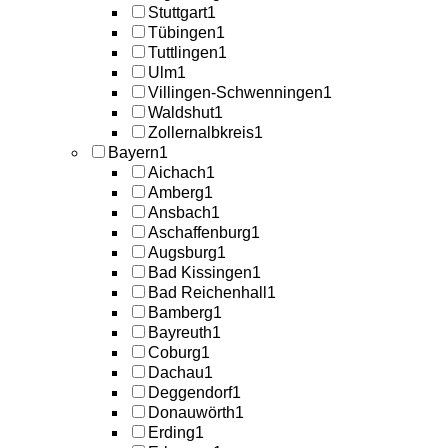
Stuttgart
1
Tübingen
1
Tuttlingen
1
Ulm
1
Villingen-Schwenningen
1
Waldshut
1
Zollernalbkreis
1
Bayern
1
Aichach
1
Amberg
1
Ansbach
1
Aschaffenburg
1
Augsburg
1
Bad Kissingen
1
Bad Reichenhall
1
Bamberg
1
Bayreuth
1
Coburg
1
Dachau
1
Deggendorf
1
Donauwörth
1
Erding
1