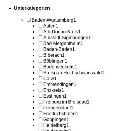
Unterkategorien
Baden-Württemberg
1
Aalen
1
Alb-Donau-Kreis
1
Albstadt-Sigmaringen
1
Bad-Mergentheim
1
Baden-Baden
1
Biberach
1
Böblingen
1
Bodenseekreis
1
Breisgau-Hochschwarzwald
1
Calw
1
Emmendingen
1
Enzkreis
1
Esslingen
1
Freiburg im Breisgau
1
Freudenstadt
1
Friedrichshafen
1
Göppingen
1
Heidelberg
1