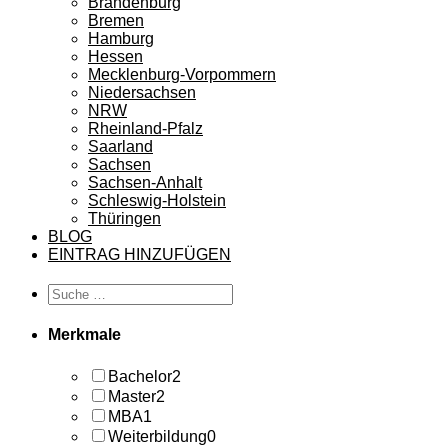
Brandenburg
Bremen
Hamburg
Hessen
Mecklenburg-Vorpommern
Niedersachsen
NRW
Rheinland-Pfalz
Saarland
Sachsen
Sachsen-Anhalt
Schleswig-Holstein
Thüringen
BLOG
EINTRAG HINZUFÜGEN
Merkmale
Bachelor
2
Master
2
MBA
1
Weiterbildung
0