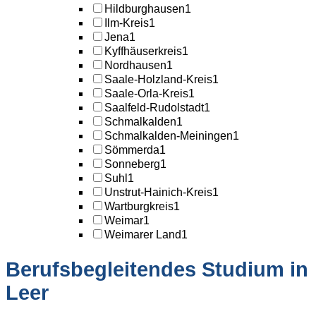
Hildburghausen
1
Ilm-Kreis
1
Jena
1
Kyffhäuserkreis
1
Nordhausen
1
Saale-Holzland-Kreis
1
Saale-Orla-Kreis
1
Saalfeld-Rudolstadt
1
Schmalkalden
1
Schmalkalden-Meiningen
1
Sömmerda
1
Sonneberg
1
Suhl
1
Unstrut-Hainich-Kreis
1
Wartburgkreis
1
Weimar
1
Weimarer Land
1
Berufsbegleitendes Studium in
Leer