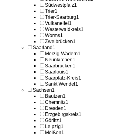
Südwestpfalz
1
Trier
1
Trier-Saarburg
1
Vulkaneifel
1
Westerwaldkreis
1
Worms
1
Zweibrücken
1
Saarland
1
Merzig-Wadern
1
Neunkirchen
1
Saarbrücken
1
Saarlouis
1
Saarpfalz-Kreis
1
Sankt Wendel
1
Sachsen
1
Bautzen
1
Chemnitz
1
Dresden
1
Erzgebirgskreis
1
Görlitz
1
Leipzig
1
Meißen
1