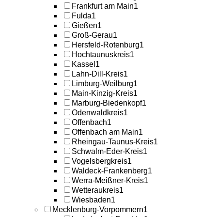
Frankfurt am Main
1
Fulda
1
Gießen
1
Groß-Gerau
1
Hersfeld-Rotenburg
1
Hochtaunuskreis
1
Kassel
1
Lahn-Dill-Kreis
1
Limburg-Weilburg
1
Main-Kinzig-Kreis
1
Marburg-Biedenkopf
1
Odenwaldkreis
1
Offenbach
1
Offenbach am Main
1
Rheingau-Taunus-Kreis
1
Schwalm-Eder-Kreis
1
Vogelsbergkreis
1
Waldeck-Frankenberg
1
Werra-Meißner-Kreis
1
Wetteraukreis
1
Wiesbaden
1
Mecklenburg-Vorpommern
1