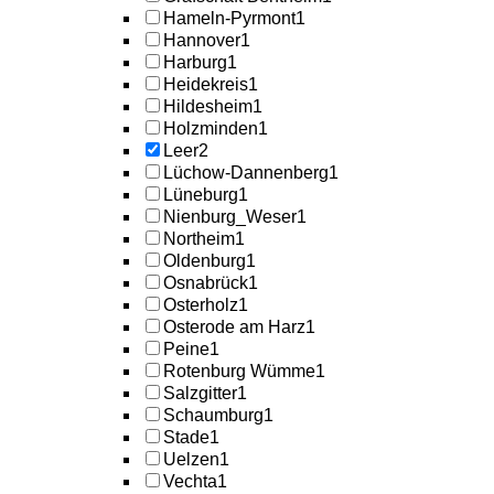
Hameln-Pyrmont
1
Hannover
1
Harburg
1
Heidekreis
1
Hildesheim
1
Holzminden
1
Leer
2
Lüchow-Dannenberg
1
Lüneburg
1
Nienburg_Weser
1
Northeim
1
Oldenburg
1
Osnabrück
1
Osterholz
1
Osterode am Harz
1
Peine
1
Rotenburg Wümme
1
Salzgitter
1
Schaumburg
1
Stade
1
Uelzen
1
Vechta
1