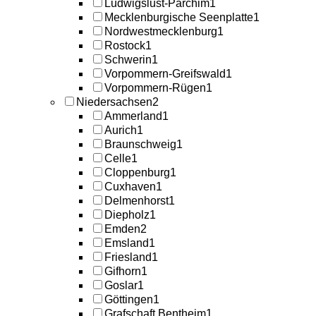
Ludwigslust-Parchim
1
Mecklenburgische Seenplatte
1
Nordwestmecklenburg
1
Rostock
1
Schwerin
1
Vorpommern-Greifswald
1
Vorpommern-Rügen
1
Niedersachsen
2
Ammerland
1
Aurich
1
Braunschweig
1
Celle
1
Cloppenburg
1
Cuxhaven
1
Delmenhorst
1
Diepholz
1
Emden
2
Emsland
1
Friesland
1
Gifhorn
1
Goslar
1
Göttingen
1
Grafschaft Bentheim
1