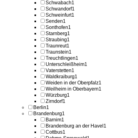
Schwabach
1
Schwandorf
1
Schweinfurt
1
Senden
1
Sonthofen
1
Starnberg
1
Straubing
1
Traunreut
1
Traunstein
1
Treuchtlingen
1
Unterschleißheim
1
Vaterstetten
1
Waldkraiburg
1
Weiden in der Oberpfalz
1
Weilheim in Oberbayern
1
Würzburg
1
Zirndorf
1
Berlin
1
Brandenburg
1
Barnim
1
Brandenburg an der Havel
1
Cottbus
1