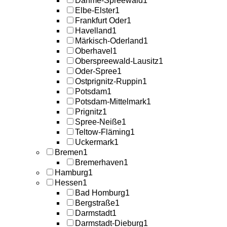
Dahme-Spreewald
1
Elbe-Elster
1
Frankfurt Oder
1
Havelland
1
Märkisch-Oderland
1
Oberhavel
1
Oberspreewald-Lausitz
1
Oder-Spree
1
Ostprignitz-Ruppin
1
Potsdam
1
Potsdam-Mittelmark
1
Prignitz
1
Spree-Neiße
1
Teltow-Fläming
1
Uckermark
1
Bremen
1
Bremerhaven
1
Hamburg
1
Hessen
1
Bad Homburg
1
Bergstraße
1
Darmstadt
1
Darmstadt-Dieburg
1