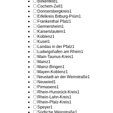
Birkenfeld
1
Cochem-Zell
1
Donnersbergkreis
1
Eifelkreis Bitburg-Prüm
1
Frankenthal Pfalz
1
Germersheim
1
Kaiserslautern
1
Koblenz
1
Kusel
1
Landau in der Pfalz
1
Ludwigshafen am Rhein
1
Main-Taunus-Kreis
1
Mainz
1
Mainz-Bingen
1
Mayen-Koblenz
1
Neustadt an der Weinstraße
1
Neuwied
1
Pirmasens
1
Rhein-Hunsrück-Kreis
1
Rhein-Lahn-Kreis
1
Rhein-Pfalz-Kreis
1
Speyer
1
Südliche Weinstraße
1