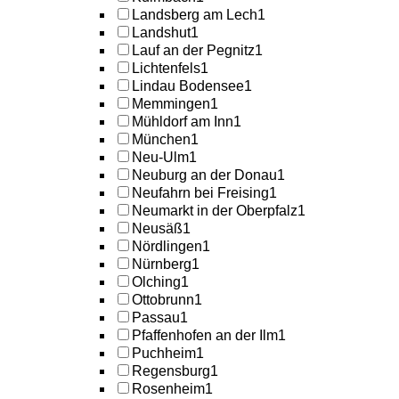
Landsberg am Lech
1
Landshut
1
Lauf an der Pegnitz
1
Lichtenfels
1
Lindau Bodensee
1
Memmingen
1
Mühldorf am Inn
1
München
1
Neu-Ulm
1
Neuburg an der Donau
1
Neufahrn bei Freising
1
Neumarkt in der Oberpfalz
1
Neusäß
1
Nördlingen
1
Nürnberg
1
Olching
1
Ottobrunn
1
Passau
1
Pfaffenhofen an der Ilm
1
Puchheim
1
Regensburg
1
Rosenheim
1