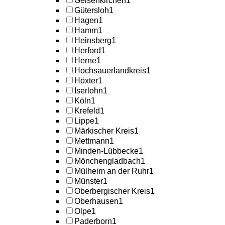
Gelsenkirchen
1
Gütersloh
1
Hagen
1
Hamm
1
Heinsberg
1
Herford
1
Herne
1
Hochsauerlandkreis
1
Höxter
1
Iserlohn
1
Köln
1
Krefeld
1
Lippe
1
Märkischer Kreis
1
Mettmann
1
Minden-Lübbecke
1
Mönchengladbach
1
Mülheim an der Ruhr
1
Münster
1
Oberbergischer Kreis
1
Oberhausen
1
Olpe
1
Paderborn
1