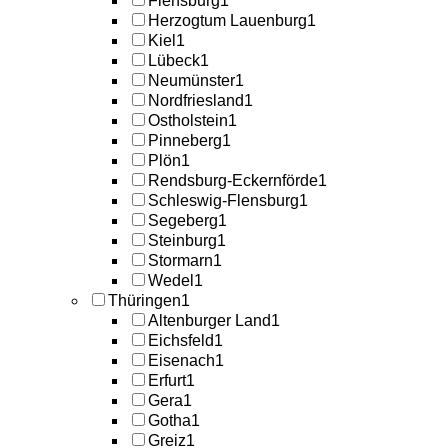
Flensburg
1
Herzogtum Lauenburg
1
Kiel
1
Lübeck
1
Neumünster
1
Nordfriesland
1
Ostholstein
1
Pinneberg
1
Plön
1
Rendsburg-Eckernförde
1
Schleswig-Flensburg
1
Segeberg
1
Steinburg
1
Stormarn
1
Wedel
1
Thüringen
1
Altenburger Land
1
Eichsfeld
1
Eisenach
1
Erfurt
1
Gera
1
Gotha
1
Greiz
1