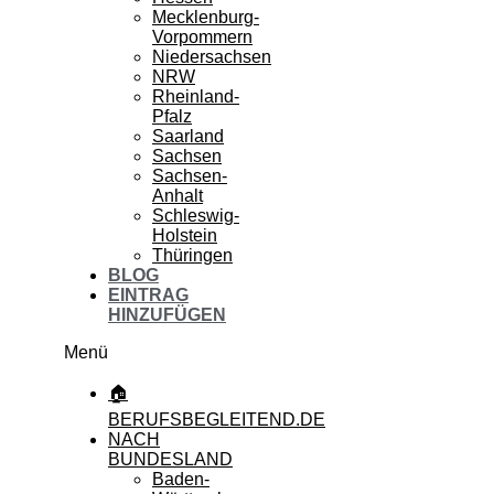
Mecklenburg-
Vorpommern
Niedersachsen
NRW
Rheinland-
Pfalz
Saarland
Sachsen
Sachsen-
Anhalt
Schleswig-
Holstein
Thüringen
BLOG
EINTRAG
HINZUFÜGEN
Menü
🏠
BERUFSBEGLEITEND.DE
NACH
BUNDESLAND
Baden-