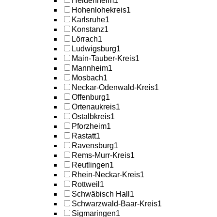
Heidenheim
1
Hohenlohekreis
1
Karlsruhe
1
Konstanz
1
Lörrach
1
Ludwigsburg
1
Main-Tauber-Kreis
1
Mannheim
1
Mosbach
1
Neckar-Odenwald-Kreis
1
Offenburg
1
Ortenaukreis
1
Ostalbkreis
1
Pforzheim
1
Rastatt
1
Ravensburg
1
Rems-Murr-Kreis
1
Reutlingen
1
Rhein-Neckar-Kreis
1
Rottweil
1
Schwäbisch Hall
1
Schwarzwald-Baar-Kreis
1
Sigmaringen
1