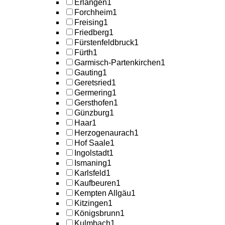
Erlangen
1
Forchheim
1
Freising
1
Friedberg
1
Fürstenfeldbruck
1
Fürth
1
Garmisch-Partenkirchen
1
Gauting
1
Geretsried
1
Germering
1
Gersthofen
1
Günzburg
1
Haar
1
Herzogenaurach
1
Hof Saale
1
Ingolstadt
1
Ismaning
1
Karlsfeld
1
Kaufbeuren
1
Kempten Allgäu
1
Kitzingen
1
Königsbrunn
1
Kulmbach
1