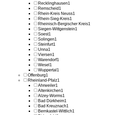
Recklinghausen
1
Remscheid
1
Rhein-Kreis Neuss
1
Rhein-Sieg-Kreis
1
Rheinisch-Bergischer Kreis
1
Siegen-Wittgenstein
1
Soest
1
Solingen
1
Steinfurt
1
Unna
1
Viersen
1
Warendorf
1
Wesel
1
Wuppertal
1
Offenburg
1
Rheinland-Pfalz
1
Ahrweiler
1
Altenkirchen
1
Alzey-Worms
1
Bad Dürkheim
1
Bad Kreuznach
1
Bernkastel-Wittlich
1