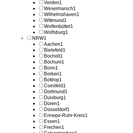
Verden
1
Wesermarsch
1
Wilhelmshaven
1
Wittmund
1
Wolfenbüttel
1
Wolfsburg
1
NRW
1
Aachen
1
Bielefeld
1
Bocholt
1
Bochum
1
Bonn
1
Borken
1
Bottrop
1
Coesfeld
1
Dortmund
1
Duisburg
1
Düren
1
Düsseldorf
1
Ennepe-Ruhr-Kreis
1
Essen
1
Frechen
1