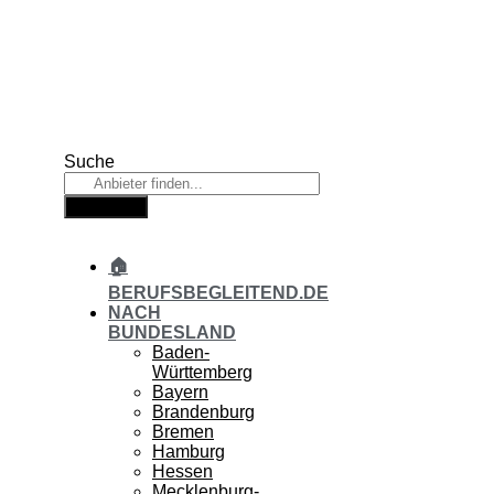
Zum
Inhalt
springen
Suche
Suche
🏠
BERUFSBEGLEITEND.DE
NACH
BUNDESLAND
Baden-
Württemberg
Bayern
Brandenburg
Bremen
Hamburg
Hessen
Mecklenburg-