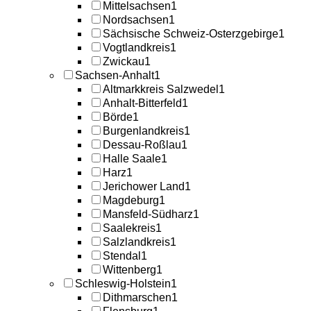
Mittelsachsen
1
Nordsachsen
1
Sächsische Schweiz-Osterzgebirge
1
Vogtlandkreis
1
Zwickau
1
Sachsen-Anhalt
1
Altmarkkreis Salzwedel
1
Anhalt-Bitterfeld
1
Börde
1
Burgenlandkreis
1
Dessau-Roßlau
1
Halle Saale
1
Harz
1
Jerichower Land
1
Magdeburg
1
Mansfeld-Südharz
1
Saalekreis
1
Salzlandkreis
1
Stendal
1
Wittenberg
1
Schleswig-Holstein
1
Dithmarschen
1