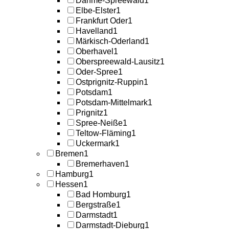
Dahme-Spreewald
1
Elbe-Elster
1
Frankfurt Oder
1
Havelland
1
Märkisch-Oderland
1
Oberhavel
1
Oberspreewald-Lausitz
1
Oder-Spree
1
Ostprignitz-Ruppin
1
Potsdam
1
Potsdam-Mittelmark
1
Prignitz
1
Spree-Neiße
1
Teltow-Fläming
1
Uckermark
1
Bremen
1
Bremerhaven
1
Hamburg
1
Hessen
1
Bad Homburg
1
Bergstraße
1
Darmstadt
1
Darmstadt-Dieburg
1