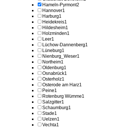
Hameln-Pyrmont
2
Hannover
1
Harburg
1
Heidekreis
1
Hildesheim
1
Holzminden
1
Leer
1
Lüchow-Dannenberg
1
Lüneburg
1
Nienburg_Weser
1
Northeim
1
Oldenburg
1
Osnabrück
1
Osterholz
1
Osterode am Harz
1
Peine
1
Rotenburg Wümme
1
Salzgitter
1
Schaumburg
1
Stade
1
Uelzen
1
Vechta
1