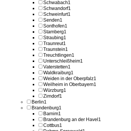
Schwabach
1
Schwandorf
1
Schweinfurt
1
Senden
1
Sonthofen
1
Starnberg
1
Straubing
1
Traunreut
1
Traunstein
1
Treuchtlingen
1
Unterschleißheim
1
Vaterstetten
1
Waldkraiburg
1
Weiden in der Oberpfalz
1
Weilheim in Oberbayern
1
Würzburg
1
Zirndorf
1
Berlin
1
Brandenburg
1
Barnim
1
Brandenburg an der Havel
1
Cottbus
1