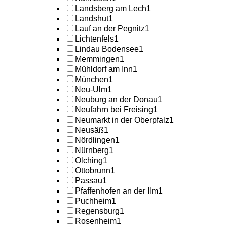
Landsberg am Lech
1
Landshut
1
Lauf an der Pegnitz
1
Lichtenfels
1
Lindau Bodensee
1
Memmingen
1
Mühldorf am Inn
1
München
1
Neu-Ulm
1
Neuburg an der Donau
1
Neufahrn bei Freising
1
Neumarkt in der Oberpfalz
1
Neusäß
1
Nördlingen
1
Nürnberg
1
Olching
1
Ottobrunn
1
Passau
1
Pfaffenhofen an der Ilm
1
Puchheim
1
Regensburg
1
Rosenheim
1