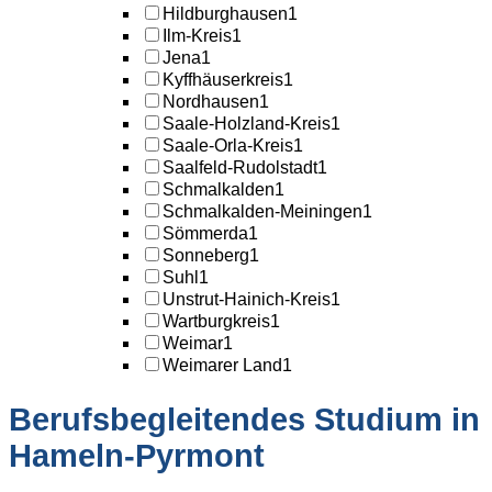
Hildburghausen
1
Ilm-Kreis
1
Jena
1
Kyffhäuserkreis
1
Nordhausen
1
Saale-Holzland-Kreis
1
Saale-Orla-Kreis
1
Saalfeld-Rudolstadt
1
Schmalkalden
1
Schmalkalden-Meiningen
1
Sömmerda
1
Sonneberg
1
Suhl
1
Unstrut-Hainich-Kreis
1
Wartburgkreis
1
Weimar
1
Weimarer Land
1
Berufsbegleitendes Studium in
Hameln-Pyrmont