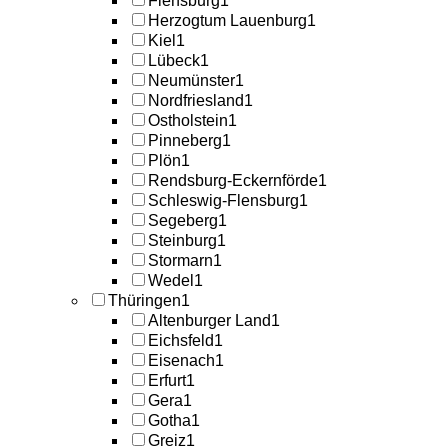
Flensburg
1
Herzogtum Lauenburg
1
Kiel
1
Lübeck
1
Neumünster
1
Nordfriesland
1
Ostholstein
1
Pinneberg
1
Plön
1
Rendsburg-Eckernförde
1
Schleswig-Flensburg
1
Segeberg
1
Steinburg
1
Stormarn
1
Wedel
1
Thüringen
1
Altenburger Land
1
Eichsfeld
1
Eisenach
1
Erfurt
1
Gera
1
Gotha
1
Greiz
1