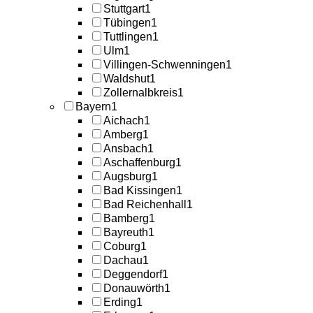
Stuttgart
1
Tübingen
1
Tuttlingen
1
Ulm
1
Villingen-Schwenningen
1
Waldshut
1
Zollernalbkreis
1
Bayern
1
Aichach
1
Amberg
1
Ansbach
1
Aschaffenburg
1
Augsburg
1
Bad Kissingen
1
Bad Reichenhall
1
Bamberg
1
Bayreuth
1
Coburg
1
Dachau
1
Deggendorf
1
Donauwörth
1
Erding
1