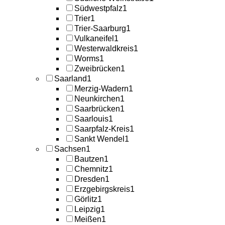
Südwestpfalz
1
Trier
1
Trier-Saarburg
1
Vulkaneifel
1
Westerwaldkreis
1
Worms
1
Zweibrücken
1
Saarland
1
Merzig-Wadern
1
Neunkirchen
1
Saarbrücken
1
Saarlouis
1
Saarpfalz-Kreis
1
Sankt Wendel
1
Sachsen
1
Bautzen
1
Chemnitz
1
Dresden
1
Erzgebirgskreis
1
Görlitz
1
Leipzig
1
Meißen
1