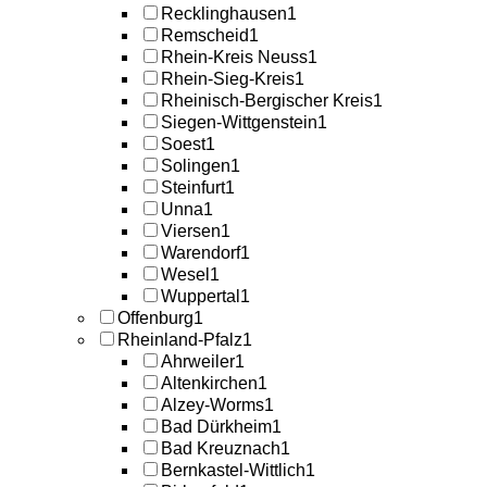
Recklinghausen
1
Remscheid
1
Rhein-Kreis Neuss
1
Rhein-Sieg-Kreis
1
Rheinisch-Bergischer Kreis
1
Siegen-Wittgenstein
1
Soest
1
Solingen
1
Steinfurt
1
Unna
1
Viersen
1
Warendorf
1
Wesel
1
Wuppertal
1
Offenburg
1
Rheinland-Pfalz
1
Ahrweiler
1
Altenkirchen
1
Alzey-Worms
1
Bad Dürkheim
1
Bad Kreuznach
1
Bernkastel-Wittlich
1