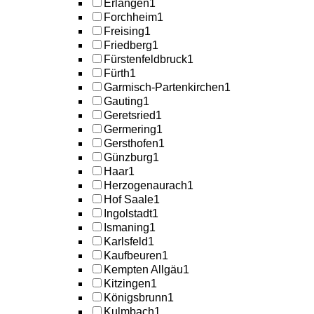
Erlangen
1
Forchheim
1
Freising
1
Friedberg
1
Fürstenfeldbruck
1
Fürth
1
Garmisch-Partenkirchen
1
Gauting
1
Geretsried
1
Germering
1
Gersthofen
1
Günzburg
1
Haar
1
Herzogenaurach
1
Hof Saale
1
Ingolstadt
1
Ismaning
1
Karlsfeld
1
Kaufbeuren
1
Kempten Allgäu
1
Kitzingen
1
Königsbrunn
1
Kulmbach
1