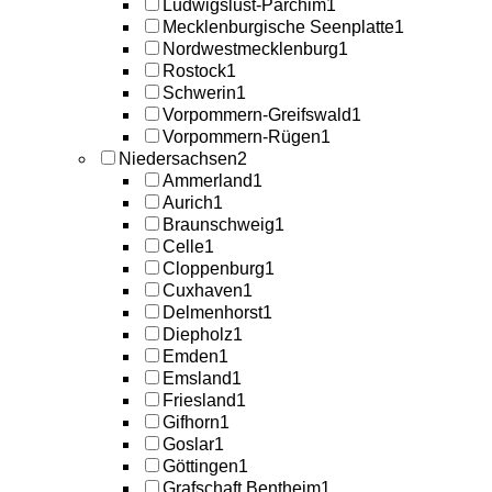
Ludwigslust-Parchim
1
Mecklenburgische Seenplatte
1
Nordwestmecklenburg
1
Rostock
1
Schwerin
1
Vorpommern-Greifswald
1
Vorpommern-Rügen
1
Niedersachsen
2
Ammerland
1
Aurich
1
Braunschweig
1
Celle
1
Cloppenburg
1
Cuxhaven
1
Delmenhorst
1
Diepholz
1
Emden
1
Emsland
1
Friesland
1
Gifhorn
1
Goslar
1
Göttingen
1
Grafschaft Bentheim
1