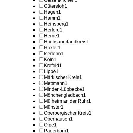
Gelsenkirchen
1
Gütersloh
1
Hagen
1
Hamm
1
Heinsberg
1
Herford
1
Herne
1
Hochsauerlandkreis
1
Höxter
1
Iserlohn
1
Köln
1
Krefeld
1
Lippe
1
Märkischer Kreis
1
Mettmann
1
Minden-Lübbecke
1
Mönchengladbach
1
Mülheim an der Ruhr
1
Münster
1
Oberbergischer Kreis
1
Oberhausen
1
Olpe
1
Paderborn
1