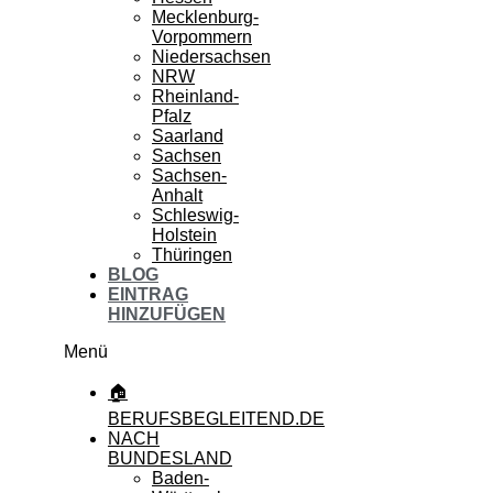
Mecklenburg-
Vorpommern
Niedersachsen
NRW
Rheinland-
Pfalz
Saarland
Sachsen
Sachsen-
Anhalt
Schleswig-
Holstein
Thüringen
BLOG
EINTRAG
HINZUFÜGEN
Menü
🏠
BERUFSBEGLEITEND.DE
NACH
BUNDESLAND
Baden-