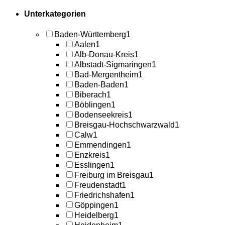
Unterkategorien
Baden-Württemberg
1
Aalen
1
Alb-Donau-Kreis
1
Albstadt-Sigmaringen
1
Bad-Mergentheim
1
Baden-Baden
1
Biberach
1
Böblingen
1
Bodenseekreis
1
Breisgau-Hochschwarzwald
1
Calw
1
Emmendingen
1
Enzkreis
1
Esslingen
1
Freiburg im Breisgau
1
Freudenstadt
1
Friedrichshafen
1
Göppingen
1
Heidelberg
1