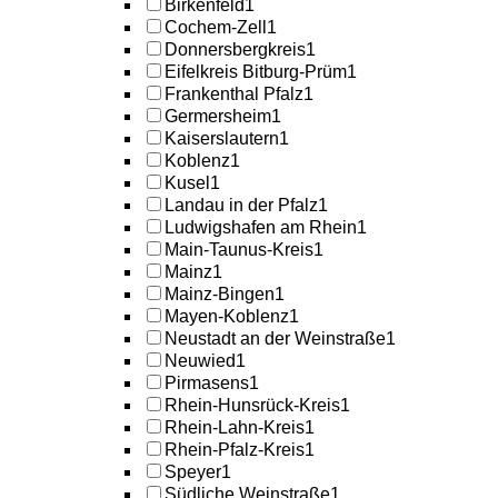
Birkenfeld
1
Cochem-Zell
1
Donnersbergkreis
1
Eifelkreis Bitburg-Prüm
1
Frankenthal Pfalz
1
Germersheim
1
Kaiserslautern
1
Koblenz
1
Kusel
1
Landau in der Pfalz
1
Ludwigshafen am Rhein
1
Main-Taunus-Kreis
1
Mainz
1
Mainz-Bingen
1
Mayen-Koblenz
1
Neustadt an der Weinstraße
1
Neuwied
1
Pirmasens
1
Rhein-Hunsrück-Kreis
1
Rhein-Lahn-Kreis
1
Rhein-Pfalz-Kreis
1
Speyer
1
Südliche Weinstraße
1