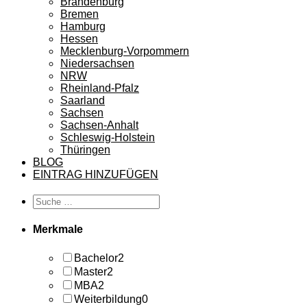
Brandenburg
Bremen
Hamburg
Hessen
Mecklenburg-Vorpommern
Niedersachsen
NRW
Rheinland-Pfalz
Saarland
Sachsen
Sachsen-Anhalt
Schleswig-Holstein
Thüringen
BLOG
EINTRAG HINZUFÜGEN
Merkmale
Bachelor
2
Master
2
MBA
2
Weiterbildung
0