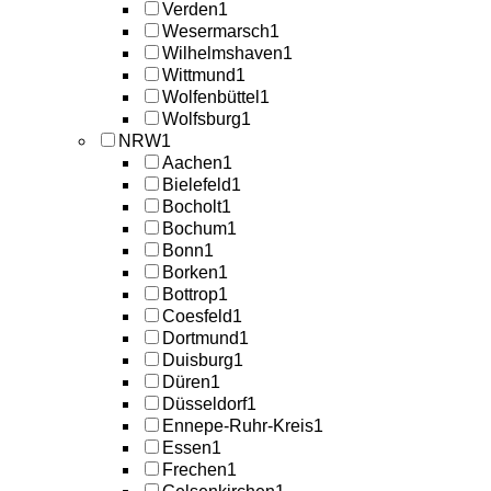
Verden
1
Wesermarsch
1
Wilhelmshaven
1
Wittmund
1
Wolfenbüttel
1
Wolfsburg
1
NRW
1
Aachen
1
Bielefeld
1
Bocholt
1
Bochum
1
Bonn
1
Borken
1
Bottrop
1
Coesfeld
1
Dortmund
1
Duisburg
1
Düren
1
Düsseldorf
1
Ennepe-Ruhr-Kreis
1
Essen
1
Frechen
1