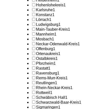
Heidenheim
1
Hohenlohekreis
1
Karlsruhe
1
Konstanz
1
Lörrach
1
Ludwigsburg
1
Main-Tauber-Kreis
1
Mannheim
1
Mosbach
1
Neckar-Odenwald-Kreis
1
Offenburg
1
Ortenaukreis
1
Ostalbkreis
1
Pforzheim
1
Rastatt
1
Ravensburg
1
Rems-Murr-Kreis
1
Reutlingen
1
Rhein-Neckar-Kreis
1
Rottweil
1
Schwäbisch Hall
1
Schwarzwald-Baar-Kreis
1
Sigmaringen
1