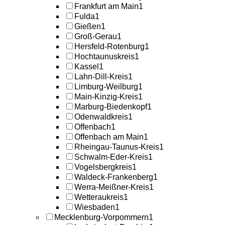
Frankfurt am Main
1
Fulda
1
Gießen
1
Groß-Gerau
1
Hersfeld-Rotenburg
1
Hochtaunuskreis
1
Kassel
1
Lahn-Dill-Kreis
1
Limburg-Weilburg
1
Main-Kinzig-Kreis
1
Marburg-Biedenkopf
1
Odenwaldkreis
1
Offenbach
1
Offenbach am Main
1
Rheingau-Taunus-Kreis
1
Schwalm-Eder-Kreis
1
Vogelsbergkreis
1
Waldeck-Frankenberg
1
Werra-Meißner-Kreis
1
Wetteraukreis
1
Wiesbaden
1
Mecklenburg-Vorpommern
1