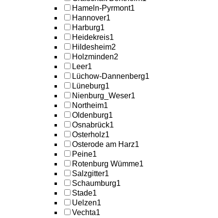
Hameln-Pyrmont
1
Hannover
1
Harburg
1
Heidekreis
1
Hildesheim
2
Holzminden
2
Leer
1
Lüchow-Dannenberg
1
Lüneburg
1
Nienburg_Weser
1
Northeim
1
Oldenburg
1
Osnabrück
1
Osterholz
1
Osterode am Harz
1
Peine
1
Rotenburg Wümme
1
Salzgitter
1
Schaumburg
1
Stade
1
Uelzen
1
Vechta
1