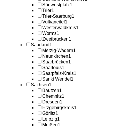
Südwestpfalz
1
Trier
1
Trier-Saarburg
1
Vulkaneifel
1
Westerwaldkreis
1
Worms
1
Zweibrücken
1
Saarland
1
Merzig-Wadern
1
Neunkirchen
1
Saarbrücken
1
Saarlouis
1
Saarpfalz-Kreis
1
Sankt Wendel
1
Sachsen
1
Bautzen
1
Chemnitz
1
Dresden
1
Erzgebirgskreis
1
Görlitz
1
Leipzig
1
Meißen
1