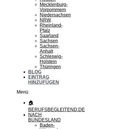
Mecklenburg-
Vorpommern
Niedersachsen
NRW
Rheinland-
Pfalz
Saarland
Sachsen
Sachsen-
Anhalt
Schleswig-
Holstein
Thüringen
BLOG
EINTRAG
HINZUFÜGEN
Menü
🏠
BERUFSBEGLEITEND.DE
NACH
BUNDESLAND
Baden-