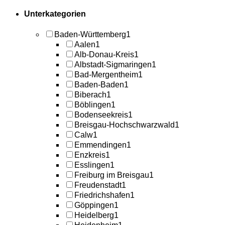
Unterkategorien
Baden-Württemberg
1
Aalen
1
Alb-Donau-Kreis
1
Albstadt-Sigmaringen
1
Bad-Mergentheim
1
Baden-Baden
1
Biberach
1
Böblingen
1
Bodenseekreis
1
Breisgau-Hochschwarzwald
1
Calw
1
Emmendingen
1
Enzkreis
1
Esslingen
1
Freiburg im Breisgau
1
Freudenstadt
1
Friedrichshafen
1
Göppingen
1
Heidelberg
1