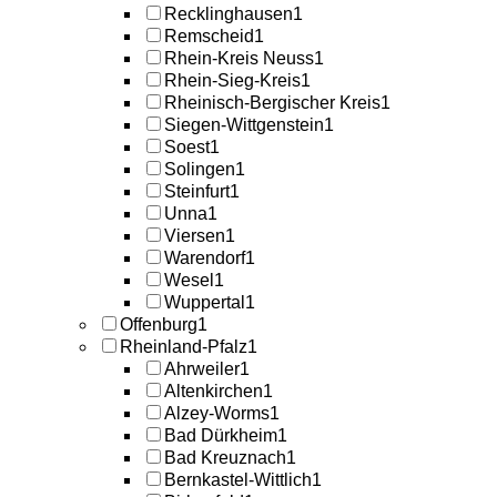
Recklinghausen
1
Remscheid
1
Rhein-Kreis Neuss
1
Rhein-Sieg-Kreis
1
Rheinisch-Bergischer Kreis
1
Siegen-Wittgenstein
1
Soest
1
Solingen
1
Steinfurt
1
Unna
1
Viersen
1
Warendorf
1
Wesel
1
Wuppertal
1
Offenburg
1
Rheinland-Pfalz
1
Ahrweiler
1
Altenkirchen
1
Alzey-Worms
1
Bad Dürkheim
1
Bad Kreuznach
1
Bernkastel-Wittlich
1