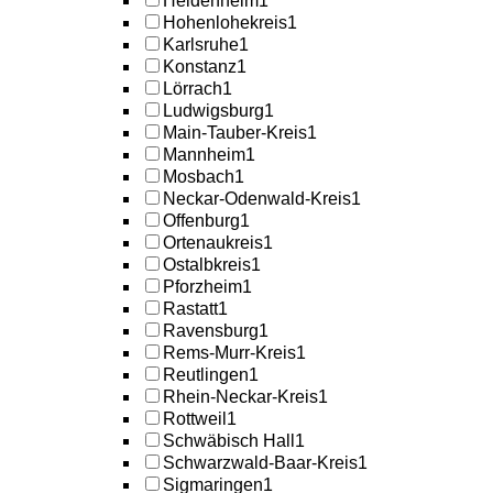
Heidenheim
1
Hohenlohekreis
1
Karlsruhe
1
Konstanz
1
Lörrach
1
Ludwigsburg
1
Main-Tauber-Kreis
1
Mannheim
1
Mosbach
1
Neckar-Odenwald-Kreis
1
Offenburg
1
Ortenaukreis
1
Ostalbkreis
1
Pforzheim
1
Rastatt
1
Ravensburg
1
Rems-Murr-Kreis
1
Reutlingen
1
Rhein-Neckar-Kreis
1
Rottweil
1
Schwäbisch Hall
1
Schwarzwald-Baar-Kreis
1
Sigmaringen
1