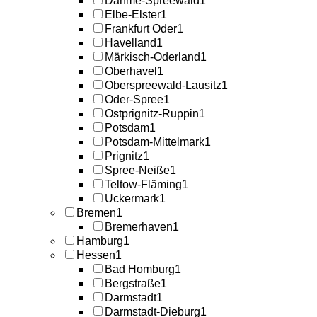
Dahme-Spreewald
1
Elbe-Elster
1
Frankfurt Oder
1
Havelland
1
Märkisch-Oderland
1
Oberhavel
1
Oberspreewald-Lausitz
1
Oder-Spree
1
Ostprignitz-Ruppin
1
Potsdam
1
Potsdam-Mittelmark
1
Prignitz
1
Spree-Neiße
1
Teltow-Fläming
1
Uckermark
1
Bremen
1
Bremerhaven
1
Hamburg
1
Hessen
1
Bad Homburg
1
Bergstraße
1
Darmstadt
1
Darmstadt-Dieburg
1