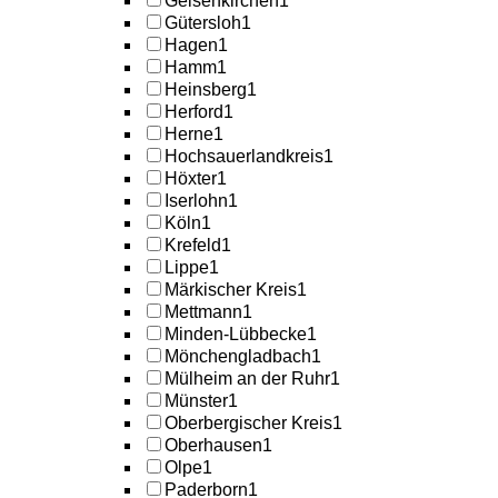
Gelsenkirchen
1
Gütersloh
1
Hagen
1
Hamm
1
Heinsberg
1
Herford
1
Herne
1
Hochsauerlandkreis
1
Höxter
1
Iserlohn
1
Köln
1
Krefeld
1
Lippe
1
Märkischer Kreis
1
Mettmann
1
Minden-Lübbecke
1
Mönchengladbach
1
Mülheim an der Ruhr
1
Münster
1
Oberbergischer Kreis
1
Oberhausen
1
Olpe
1
Paderborn
1