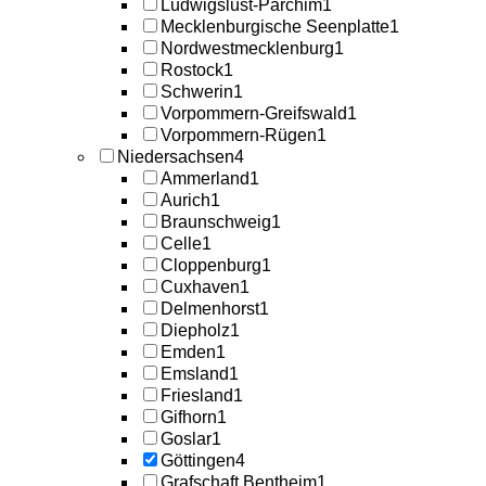
Ludwigslust-Parchim
1
Mecklenburgische Seenplatte
1
Nordwestmecklenburg
1
Rostock
1
Schwerin
1
Vorpommern-Greifswald
1
Vorpommern-Rügen
1
Niedersachsen
4
Ammerland
1
Aurich
1
Braunschweig
1
Celle
1
Cloppenburg
1
Cuxhaven
1
Delmenhorst
1
Diepholz
1
Emden
1
Emsland
1
Friesland
1
Gifhorn
1
Goslar
1
Göttingen
4
Grafschaft Bentheim
1