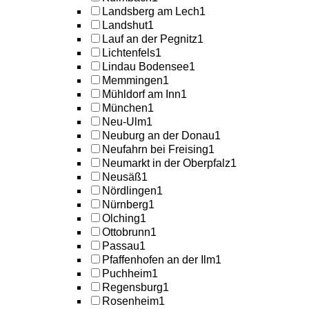
Landsberg am Lech
1
Landshut
1
Lauf an der Pegnitz
1
Lichtenfels
1
Lindau Bodensee
1
Memmingen
1
Mühldorf am Inn
1
München
1
Neu-Ulm
1
Neuburg an der Donau
1
Neufahrn bei Freising
1
Neumarkt in der Oberpfalz
1
Neusäß
1
Nördlingen
1
Nürnberg
1
Olching
1
Ottobrunn
1
Passau
1
Pfaffenhofen an der Ilm
1
Puchheim
1
Regensburg
1
Rosenheim
1