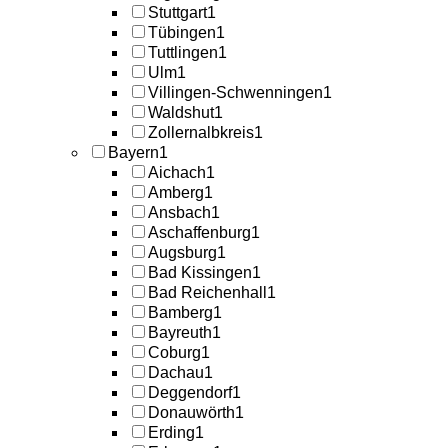
Stuttgart
1
Tübingen
1
Tuttlingen
1
Ulm
1
Villingen-Schwenningen
1
Waldshut
1
Zollernalbkreis
1
Bayern
1
Aichach
1
Amberg
1
Ansbach
1
Aschaffenburg
1
Augsburg
1
Bad Kissingen
1
Bad Reichenhall
1
Bamberg
1
Bayreuth
1
Coburg
1
Dachau
1
Deggendorf
1
Donauwörth
1
Erding
1