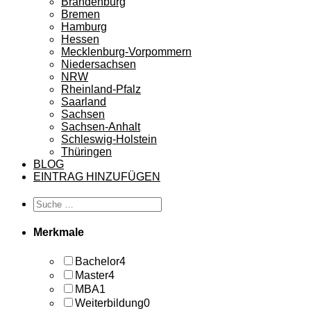
Brandenburg
Bremen
Hamburg
Hessen
Mecklenburg-Vorpommern
Niedersachsen
NRW
Rheinland-Pfalz
Saarland
Sachsen
Sachsen-Anhalt
Schleswig-Holstein
Thüringen
BLOG
EINTRAG HINZUFÜGEN
Merkmale
Bachelor
4
Master
4
MBA
1
Weiterbildung
0