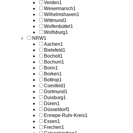
Verden
1
Wesermarsch
1
Wilhelmshaven
1
Wittmund
1
Wolfenbüttel
1
Wolfsburg
1
NRW
1
Aachen
1
Bielefeld
1
Bocholt
1
Bochum
1
Bonn
1
Borken
1
Bottrop
1
Coesfeld
1
Dortmund
1
Duisburg
1
Düren
1
Düsseldorf
1
Ennepe-Ruhr-Kreis
1
Essen
1
Frechen
1