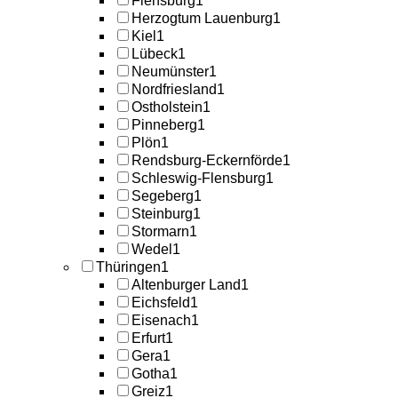
Flensburg
1
Herzogtum Lauenburg
1
Kiel
1
Lübeck
1
Neumünster
1
Nordfriesland
1
Ostholstein
1
Pinneberg
1
Plön
1
Rendsburg-Eckernförde
1
Schleswig-Flensburg
1
Segeberg
1
Steinburg
1
Stormarn
1
Wedel
1
Thüringen
1
Altenburger Land
1
Eichsfeld
1
Eisenach
1
Erfurt
1
Gera
1
Gotha
1
Greiz
1