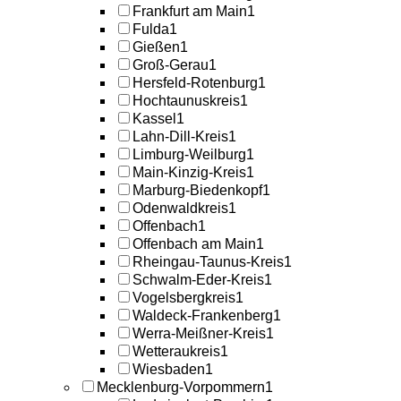
Frankfurt am Main
1
Fulda
1
Gießen
1
Groß-Gerau
1
Hersfeld-Rotenburg
1
Hochtaunuskreis
1
Kassel
1
Lahn-Dill-Kreis
1
Limburg-Weilburg
1
Main-Kinzig-Kreis
1
Marburg-Biedenkopf
1
Odenwaldkreis
1
Offenbach
1
Offenbach am Main
1
Rheingau-Taunus-Kreis
1
Schwalm-Eder-Kreis
1
Vogelsbergkreis
1
Waldeck-Frankenberg
1
Werra-Meißner-Kreis
1
Wetteraukreis
1
Wiesbaden
1
Mecklenburg-Vorpommern
1