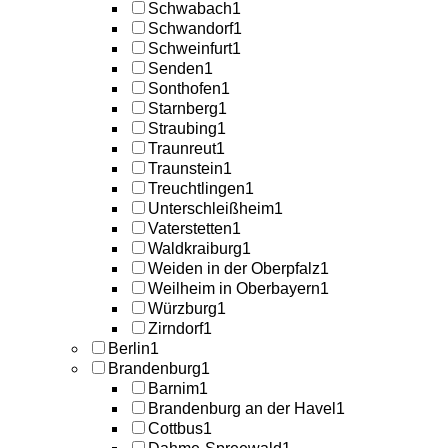
Schwabach
1
Schwandorf
1
Schweinfurt
1
Senden
1
Sonthofen
1
Starnberg
1
Straubing
1
Traunreut
1
Traunstein
1
Treuchtlingen
1
Unterschleißheim
1
Vaterstetten
1
Waldkraiburg
1
Weiden in der Oberpfalz
1
Weilheim in Oberbayern
1
Würzburg
1
Zirndorf
1
Berlin
1
Brandenburg
1
Barnim
1
Brandenburg an der Havel
1
Cottbus
1