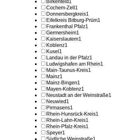
Birkenfeld
1
Cochem-Zell
1
Donnersbergkreis
1
Eifelkreis Bitburg-Prüm
1
Frankenthal Pfalz
1
Germersheim
1
Kaiserslautern
1
Koblenz
1
Kusel
1
Landau in der Pfalz
1
Ludwigshafen am Rhein
1
Main-Taunus-Kreis
1
Mainz
1
Mainz-Bingen
1
Mayen-Koblenz
1
Neustadt an der Weinstraße
1
Neuwied
1
Pirmasens
1
Rhein-Hunsrück-Kreis
1
Rhein-Lahn-Kreis
1
Rhein-Pfalz-Kreis
1
Speyer
1
Südliche Weinstraße
1