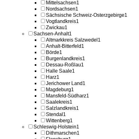
Mittelsachsen
1
Nordsachsen
1
Sächsische Schweiz-Osterzgebirge
1
Vogtlandkreis
1
Zwickau
1
Sachsen-Anhalt
1
Altmarkkreis Salzwedel
1
Anhalt-Bitterfeld
1
Börde
1
Burgenlandkreis
1
Dessau-Roßlau
1
Halle Saale
1
Harz
1
Jerichower Land
1
Magdeburg
1
Mansfeld-Südharz
1
Saalekreis
1
Salzlandkreis
1
Stendal
1
Wittenberg
1
Schleswig-Holstein
1
Dithmarschen
1