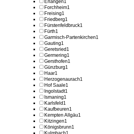
Erlangen
1
Forchheim
1
Freising
1
Friedberg
1
Fürstenfeldbruck
1
Fürth
1
Garmisch-Partenkirchen
1
Gauting
1
Geretsried
1
Germering
1
Gersthofen
1
Günzburg
1
Haar
1
Herzogenaurach
1
Hof Saale
1
Ingolstadt
1
Ismaning
1
Karlsfeld
1
Kaufbeuren
1
Kempten Allgäu
1
Kitzingen
1
Königsbrunn
1
Kulmbach
1