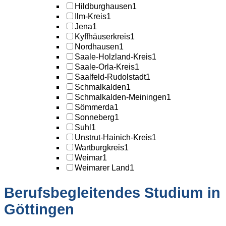
Hildburghausen
1
Ilm-Kreis
1
Jena
1
Kyffhäuserkreis
1
Nordhausen
1
Saale-Holzland-Kreis
1
Saale-Orla-Kreis
1
Saalfeld-Rudolstadt
1
Schmalkalden
1
Schmalkalden-Meiningen
1
Sömmerda
1
Sonneberg
1
Suhl
1
Unstrut-Hainich-Kreis
1
Wartburgkreis
1
Weimar
1
Weimarer Land
1
Berufsbegleitendes Studium in
Göttingen