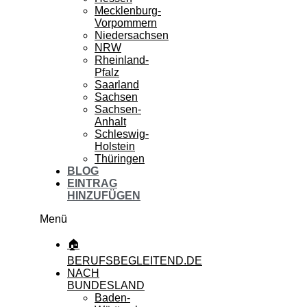
Mecklenburg-
Vorpommern
Niedersachsen
NRW
Rheinland-
Pfalz
Saarland
Sachsen
Sachsen-
Anhalt
Schleswig-
Holstein
Thüringen
BLOG
EINTRAG
HINZUFÜGEN
Menü
🏠
BERUFSBEGLEITEND.DE
NACH
BUNDESLAND
Baden-