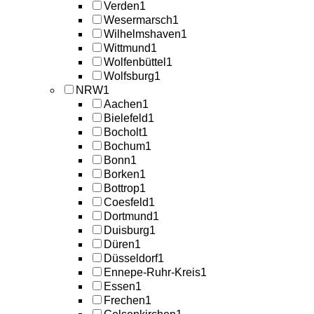
Verden
1
Wesermarsch
1
Wilhelmshaven
1
Wittmund
1
Wolfenbüttel
1
Wolfsburg
1
NRW
1
Aachen
1
Bielefeld
1
Bocholt
1
Bochum
1
Bonn
1
Borken
1
Bottrop
1
Coesfeld
1
Dortmund
1
Duisburg
1
Düren
1
Düsseldorf
1
Ennepe-Ruhr-Kreis
1
Essen
1
Frechen
1