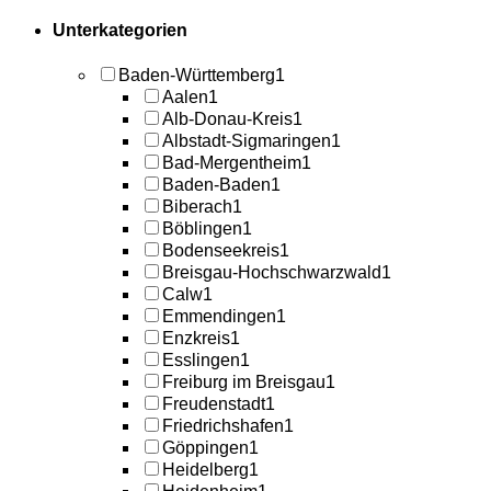
Unterkategorien
Baden-Württemberg
1
Aalen
1
Alb-Donau-Kreis
1
Albstadt-Sigmaringen
1
Bad-Mergentheim
1
Baden-Baden
1
Biberach
1
Böblingen
1
Bodenseekreis
1
Breisgau-Hochschwarzwald
1
Calw
1
Emmendingen
1
Enzkreis
1
Esslingen
1
Freiburg im Breisgau
1
Freudenstadt
1
Friedrichshafen
1
Göppingen
1
Heidelberg
1