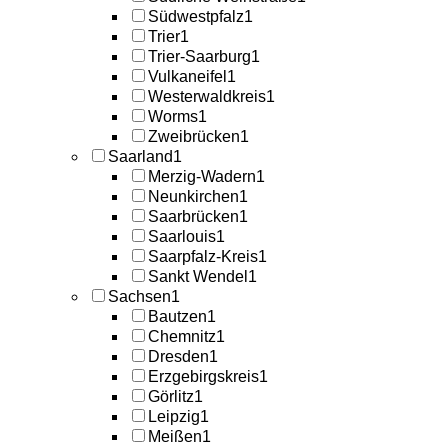
Südwestpfalz
1
Trier
1
Trier-Saarburg
1
Vulkaneifel
1
Westerwaldkreis
1
Worms
1
Zweibrücken
1
Saarland
1
Merzig-Wadern
1
Neunkirchen
1
Saarbrücken
1
Saarlouis
1
Saarpfalz-Kreis
1
Sankt Wendel
1
Sachsen
1
Bautzen
1
Chemnitz
1
Dresden
1
Erzgebirgskreis
1
Görlitz
1
Leipzig
1
Meißen
1