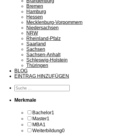
Brandenburg
Bremen
Hamburg
Hessen
Mecklenburg-Vorpommern
Niedersachsen
NRW
Rheinland-Pfalz
Saarland
Sachsen
Sachsen-Anhalt
Schleswig-Holstein
Thüringen
BLOG
EINTRAG HINZUFÜGEN
Merkmale
Bachelor
1
Master
1
MBA
1
Weiterbildung
0