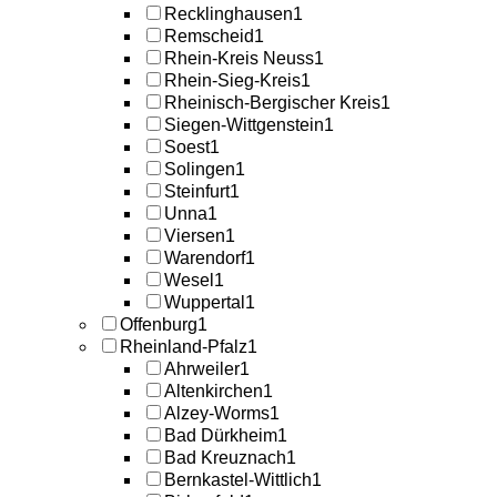
Recklinghausen
1
Remscheid
1
Rhein-Kreis Neuss
1
Rhein-Sieg-Kreis
1
Rheinisch-Bergischer Kreis
1
Siegen-Wittgenstein
1
Soest
1
Solingen
1
Steinfurt
1
Unna
1
Viersen
1
Warendorf
1
Wesel
1
Wuppertal
1
Offenburg
1
Rheinland-Pfalz
1
Ahrweiler
1
Altenkirchen
1
Alzey-Worms
1
Bad Dürkheim
1
Bad Kreuznach
1
Bernkastel-Wittlich
1