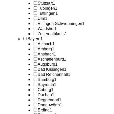
Stuttgart
1
Tübingen
1
Tuttlingen
1
Ulm
1
Villingen-Schwenningen
1
Waldshut
1
Zollernalbkreis
1
Bayern
1
Aichach
1
Amberg
1
Ansbach
1
Aschaffenburg
1
Augsburg
1
Bad Kissingen
1
Bad Reichenhall
1
Bamberg
1
Bayreuth
1
Coburg
1
Dachau
1
Deggendorf
1
Donauwörth
1
Erding
1