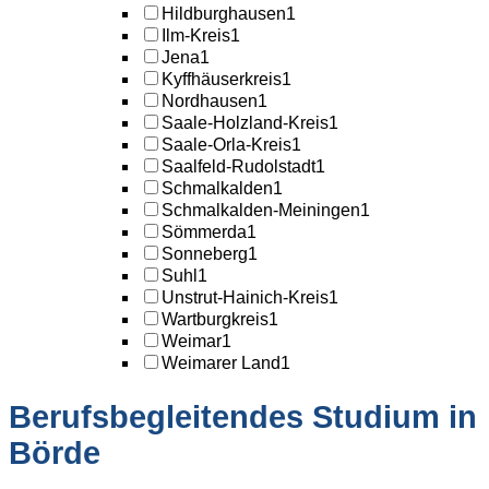
Hildburghausen
1
Ilm-Kreis
1
Jena
1
Kyffhäuserkreis
1
Nordhausen
1
Saale-Holzland-Kreis
1
Saale-Orla-Kreis
1
Saalfeld-Rudolstadt
1
Schmalkalden
1
Schmalkalden-Meiningen
1
Sömmerda
1
Sonneberg
1
Suhl
1
Unstrut-Hainich-Kreis
1
Wartburgkreis
1
Weimar
1
Weimarer Land
1
Berufsbegleitendes Studium in
Börde