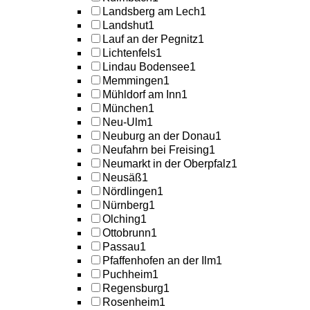
Landsberg am Lech
1
Landshut
1
Lauf an der Pegnitz
1
Lichtenfels
1
Lindau Bodensee
1
Memmingen
1
Mühldorf am Inn
1
München
1
Neu-Ulm
1
Neuburg an der Donau
1
Neufahrn bei Freising
1
Neumarkt in der Oberpfalz
1
Neusäß
1
Nördlingen
1
Nürnberg
1
Olching
1
Ottobrunn
1
Passau
1
Pfaffenhofen an der Ilm
1
Puchheim
1
Regensburg
1
Rosenheim
1