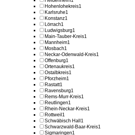
Heidenheim
1
Hohenlohekreis
1
Karlsruhe
1
Konstanz
1
Lörrach
1
Ludwigsburg
1
Main-Tauber-Kreis
1
Mannheim
1
Mosbach
1
Neckar-Odenwald-Kreis
1
Offenburg
1
Ortenaukreis
1
Ostalbkreis
1
Pforzheim
1
Rastatt
1
Ravensburg
1
Rems-Murr-Kreis
1
Reutlingen
1
Rhein-Neckar-Kreis
1
Rottweil
1
Schwäbisch Hall
1
Schwarzwald-Baar-Kreis
1
Sigmaringen
1