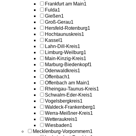
Frankfurt am Main
1
Fulda
1
Gießen
1
Groß-Gerau
1
Hersfeld-Rotenburg
1
Hochtaunuskreis
1
Kassel
1
Lahn-Dill-Kreis
1
Limburg-Weilburg
1
Main-Kinzig-Kreis
1
Marburg-Biedenkopf
1
Odenwaldkreis
1
Offenbach
1
Offenbach am Main
1
Rheingau-Taunus-Kreis
1
Schwalm-Eder-Kreis
1
Vogelsbergkreis
1
Waldeck-Frankenberg
1
Werra-Meißner-Kreis
1
Wetteraukreis
1
Wiesbaden
1
Mecklenburg-Vorpommern
1