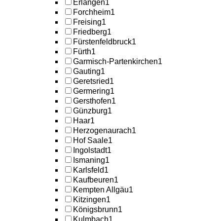
Erlangen
1
Forchheim
1
Freising
1
Friedberg
1
Fürstenfeldbruck
1
Fürth
1
Garmisch-Partenkirchen
1
Gauting
1
Geretsried
1
Germering
1
Gersthofen
1
Günzburg
1
Haar
1
Herzogenaurach
1
Hof Saale
1
Ingolstadt
1
Ismaning
1
Karlsfeld
1
Kaufbeuren
1
Kempten Allgäu
1
Kitzingen
1
Königsbrunn
1
Kulmbach
1