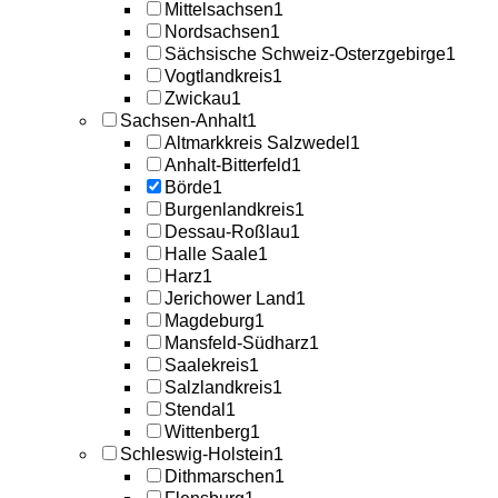
Mittelsachsen
1
Nordsachsen
1
Sächsische Schweiz-Osterzgebirge
1
Vogtlandkreis
1
Zwickau
1
Sachsen-Anhalt
1
Altmarkkreis Salzwedel
1
Anhalt-Bitterfeld
1
Börde
1
Burgenlandkreis
1
Dessau-Roßlau
1
Halle Saale
1
Harz
1
Jerichower Land
1
Magdeburg
1
Mansfeld-Südharz
1
Saalekreis
1
Salzlandkreis
1
Stendal
1
Wittenberg
1
Schleswig-Holstein
1
Dithmarschen
1