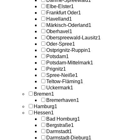
Dahme-Spreewald
1
Elbe-Elster
1
Frankfurt Oder
1
Havelland
1
Märkisch-Oderland
1
Oberhavel
1
Oberspreewald-Lausitz
1
Oder-Spree
1
Ostprignitz-Ruppin
1
Potsdam
1
Potsdam-Mittelmark
1
Prignitz
1
Spree-Neiße
1
Teltow-Fläming
1
Uckermark
1
Bremen
1
Bremerhaven
1
Hamburg
1
Hessen
1
Bad Homburg
1
Bergstraße
1
Darmstadt
1
Darmstadt-Dieburg
1