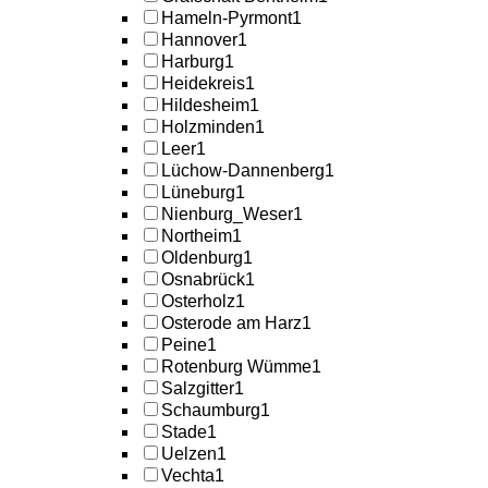
Hameln-Pyrmont
1
Hannover
1
Harburg
1
Heidekreis
1
Hildesheim
1
Holzminden
1
Leer
1
Lüchow-Dannenberg
1
Lüneburg
1
Nienburg_Weser
1
Northeim
1
Oldenburg
1
Osnabrück
1
Osterholz
1
Osterode am Harz
1
Peine
1
Rotenburg Wümme
1
Salzgitter
1
Schaumburg
1
Stade
1
Uelzen
1
Vechta
1