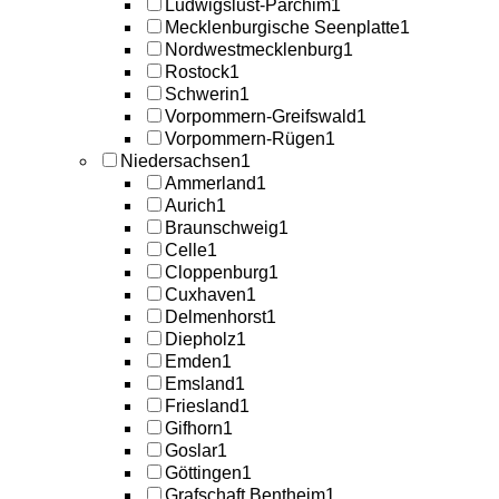
Ludwigslust-Parchim
1
Mecklenburgische Seenplatte
1
Nordwestmecklenburg
1
Rostock
1
Schwerin
1
Vorpommern-Greifswald
1
Vorpommern-Rügen
1
Niedersachsen
1
Ammerland
1
Aurich
1
Braunschweig
1
Celle
1
Cloppenburg
1
Cuxhaven
1
Delmenhorst
1
Diepholz
1
Emden
1
Emsland
1
Friesland
1
Gifhorn
1
Goslar
1
Göttingen
1
Grafschaft Bentheim
1