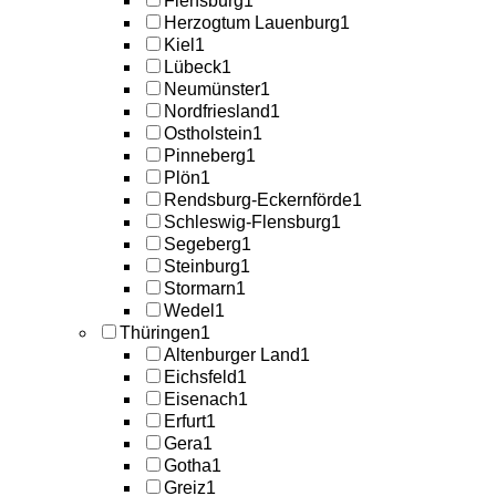
Flensburg
1
Herzogtum Lauenburg
1
Kiel
1
Lübeck
1
Neumünster
1
Nordfriesland
1
Ostholstein
1
Pinneberg
1
Plön
1
Rendsburg-Eckernförde
1
Schleswig-Flensburg
1
Segeberg
1
Steinburg
1
Stormarn
1
Wedel
1
Thüringen
1
Altenburger Land
1
Eichsfeld
1
Eisenach
1
Erfurt
1
Gera
1
Gotha
1
Greiz
1