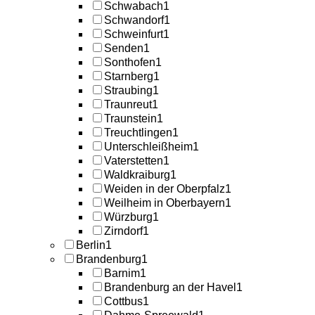
Schwabach
1
Schwandorf
1
Schweinfurt
1
Senden
1
Sonthofen
1
Starnberg
1
Straubing
1
Traunreut
1
Traunstein
1
Treuchtlingen
1
Unterschleißheim
1
Vaterstetten
1
Waldkraiburg
1
Weiden in der Oberpfalz
1
Weilheim in Oberbayern
1
Würzburg
1
Zirndorf
1
Berlin
1
Brandenburg
1
Barnim
1
Brandenburg an der Havel
1
Cottbus
1