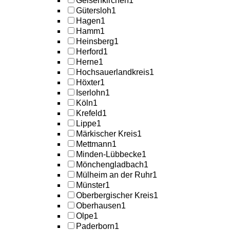
Gelsenkirchen
1
Gütersloh
1
Hagen
1
Hamm
1
Heinsberg
1
Herford
1
Herne
1
Hochsauerlandkreis
1
Höxter
1
Iserlohn
1
Köln
1
Krefeld
1
Lippe
1
Märkischer Kreis
1
Mettmann
1
Minden-Lübbecke
1
Mönchengladbach
1
Mülheim an der Ruhr
1
Münster
1
Oberbergischer Kreis
1
Oberhausen
1
Olpe
1
Paderborn
1