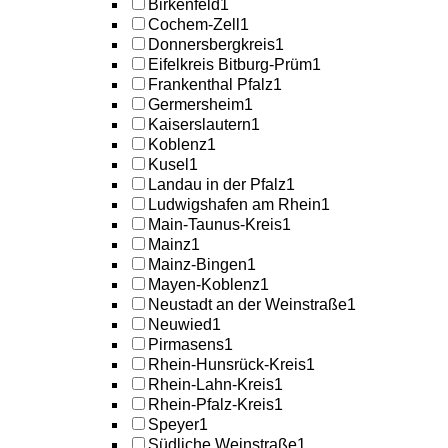
Birkenfeld
1
Cochem-Zell
1
Donnersbergkreis
1
Eifelkreis Bitburg-Prüm
1
Frankenthal Pfalz
1
Germersheim
1
Kaiserslautern
1
Koblenz
1
Kusel
1
Landau in der Pfalz
1
Ludwigshafen am Rhein
1
Main-Taunus-Kreis
1
Mainz
1
Mainz-Bingen
1
Mayen-Koblenz
1
Neustadt an der Weinstraße
1
Neuwied
1
Pirmasens
1
Rhein-Hunsrück-Kreis
1
Rhein-Lahn-Kreis
1
Rhein-Pfalz-Kreis
1
Speyer
1
Südliche Weinstraße
1