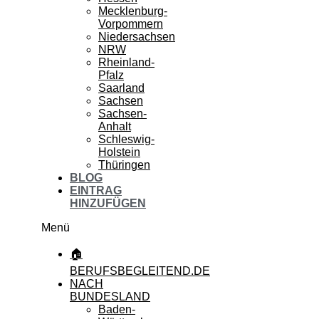
Mecklenburg-
Vorpommern
Niedersachsen
NRW
Rheinland-
Pfalz
Saarland
Sachsen
Sachsen-
Anhalt
Schleswig-
Holstein
Thüringen
BLOG
EINTRAG
HINZUFÜGEN
Menü
🏠
BERUFSBEGLEITEND.DE
NACH
BUNDESLAND
Baden-