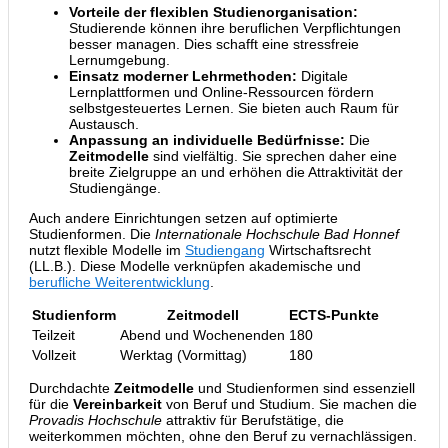
Vorteile der flexiblen Studienorganisation:
Studierende können ihre beruflichen Verpflichtungen
besser managen. Dies schafft eine stressfreie
Lernumgebung.
Einsatz moderner Lehrmethoden:
Digitale
Lernplattformen und Online-Ressourcen fördern
selbstgesteuertes Lernen. Sie bieten auch Raum für
Austausch.
Anpassung an individuelle Bedürfnisse:
Die
Zeitmodelle
sind vielfältig. Sie sprechen daher eine
breite Zielgruppe an und erhöhen die Attraktivität der
Studiengänge.
Auch andere Einrichtungen setzen auf optimierte
Studienformen. Die
Internationale Hochschule Bad Honnef
nutzt flexible Modelle im
Studiengang
Wirtschaftsrecht
(LL.B.). Diese Modelle verknüpfen akademische und
berufliche Weiterentwicklung
.
Studienform
Zeitmodell
ECTS-Punkte
Teilzeit
Abend und Wochenenden
180
Vollzeit
Werktag (Vormittag)
180
Durchdachte
Zeitmodelle
und Studienformen sind essenziell
für die
Vereinbarkeit
von Beruf und Studium. Sie machen die
Provadis Hochschule
attraktiv für Berufstätige, die
weiterkommen möchten, ohne den Beruf zu vernachlässigen.