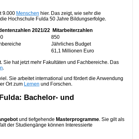
st 9.000
Menschen
hier. Das zeigt, wie sehr die
t die Hochschule Fulda 50 Jahre Bildungserfolge.
dentenzahlen 2021/22
Mitarbeiterzahlen
00
850
hbereiche
Jährliches Budget
61,1 Millionen Euro
. Sie hat jetzt mehr Fakultäten und Fachbereiche. Das
en
.
iel. Sie arbeitet international und fördert die Anwendung
ner Ort zum
Lernen
und Forschen.
Fulda: Bachelor- und
angebot
und tiefgehende
Masterprogramme
. Sie gilt als
falt der Studiengänge können Interessierte