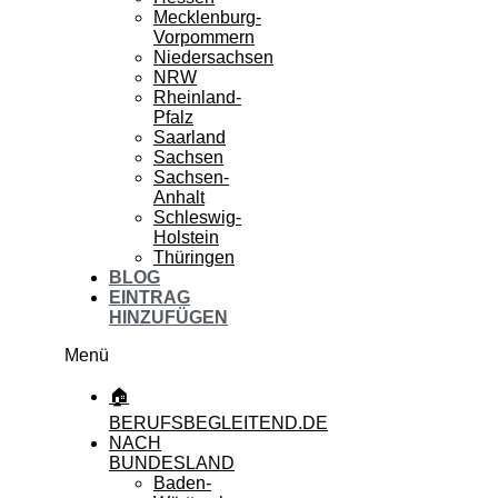
Mecklenburg-
Vorpommern
Niedersachsen
NRW
Rheinland-
Pfalz
Saarland
Sachsen
Sachsen-
Anhalt
Schleswig-
Holstein
Thüringen
BLOG
EINTRAG
HINZUFÜGEN
Menü
🏠
BERUFSBEGLEITEND.DE
NACH
BUNDESLAND
Baden-