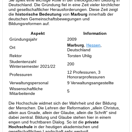
Sie spielt eine wichtige Rolle in der theologischen Bildung in
Deutschland. Die Gründung fiel in eine Zeit vieler kirchlicher
und gesellschaftlicher Herausforderungen. Diese Zeit zeigt
die
historische Bedeutung
von
Marburg
innerhalb der
deutschen Gemeinschaftsbewegungen und
Bildungsreformen auf.
Aspekt
Information
Gründungsjahr
2009
Marburg
,
Hessen
,
Ort
Deutschland
Rektor
Torsten Uhlig
Studentenzahl
200
Wintersemester 2021/22
12 Professuren, 3
Professuren
Honorarprofessuren
Verwaltungspersonal
9 Verwaltungsangestellte
Wissenschaftliche
5
Mitarbeitende
Die Hochschule widmet sich der Wahrheit und der Bildung
der Menschen. Die Lehren der Reformation „allein Christus,
allein aus Gnade, allein der Glaube, allein die Schrift“ sind
dabei zentral. Bildung und Glaube stehen hier in einem
engen und fruchtbaren Dialog. So ist die
private
Hochschule
in der heutigen akademischen und
gesellschaftlichen Landschaft sehr wertvoll.