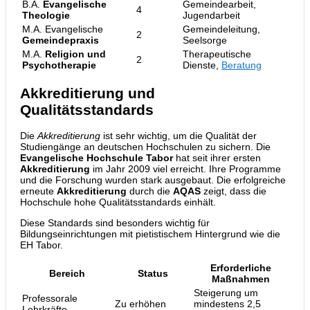
B.A.
Evangelische
Gemeindearbeit,
4
Theologie
Jugendarbeit
M.A. Evangelische
Gemeindeleitung,
2
Gemeindepraxis
Seelsorge
M.A.
Religion und
Therapeutische
2
Psychotherapie
Dienste,
Beratung
Akkreditierung und
Qualitätsstandards
Die
Akkreditierung
ist sehr wichtig, um die Qualität der
Studiengänge an deutschen Hochschulen zu sichern. Die
Evangelische Hochschule Tabor
hat seit ihrer ersten
Akkreditierung
im Jahr 2009 viel erreicht. Ihre Programme
und die Forschung wurden stark ausgebaut. Die erfolgreiche
erneute
Akkreditierung
durch die
AQAS
zeigt, dass die
Hochschule hohe Qualitätsstandards einhält.
Diese Standards sind besonders wichtig für
Bildungseinrichtungen mit pietistischem Hintergrund wie die
EH Tabor.
Erforderliche
Bereich
Status
Maßnahmen
Steigerung um
Professorale
Zu erhöhen
mindestens 2,5
Lehrkräfte