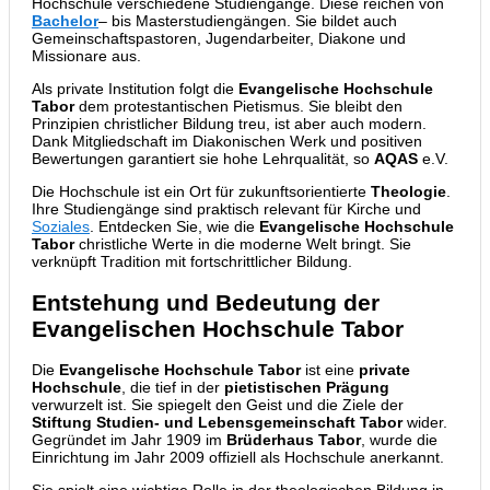
Hochschule verschiedene Studiengänge. Diese reichen von
Bachelor
– bis Masterstudiengängen. Sie bildet auch
Gemeinschaftspastoren, Jugendarbeiter, Diakone und
Missionare aus.
Als private Institution folgt die
Evangelische Hochschule
Tabor
dem protestantischen Pietismus. Sie bleibt den
Prinzipien christlicher Bildung treu, ist aber auch modern.
Dank Mitgliedschaft im Diakonischen Werk und positiven
Bewertungen garantiert sie hohe Lehrqualität, so
AQAS
e.V.
Die Hochschule ist ein Ort für zukunftsorientierte
Theologie
.
Ihre Studiengänge sind praktisch relevant für Kirche und
Soziales
. Entdecken Sie, wie die
Evangelische Hochschule
Tabor
christliche Werte in die moderne Welt bringt. Sie
verknüpft Tradition mit fortschrittlicher Bildung.
Entstehung und Bedeutung der
Evangelischen Hochschule Tabor
Die
Evangelische Hochschule Tabor
ist eine
private
Hochschule
, die tief in der
pietistischen Prägung
verwurzelt ist. Sie spiegelt den Geist und die Ziele der
Stiftung Studien- und Lebensgemeinschaft Tabor
wider.
Gegründet im Jahr 1909 im
Brüderhaus Tabor
, wurde die
Einrichtung im Jahr 2009 offiziell als Hochschule anerkannt.