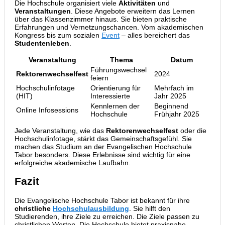
Die Hochschule organisiert viele
Aktivitäten
und
Veranstaltungen
. Diese Angebote erweitern das Lernen
über das Klassenzimmer hinaus. Sie bieten praktische
Erfahrungen und Vernetzungschancen. Vom akademischen
Kongress bis zum sozialen
Event
– alles bereichert das
Studentenleben
.
Veranstaltung
Thema
Datum
Führungswechsel
Rektorenwechselfest
2024
feiern
Hochschulinfotage
Orientierung für
Mehrfach im
(HIT)
Interessierte
Jahr 2025
Kennlernen der
Beginnend
Online Infosessions
Hochschule
Frühjahr 2025
Jede Veranstaltung, wie das
Rektorenwechselfest
oder die
Hochschulinfotage, stärkt das Gemeinschaftsgefühl. Sie
machen das Studium an der Evangelischen Hochschule
Tabor besonders. Diese Erlebnisse sind wichtig für eine
erfolgreiche akademische Laufbahn.
Fazit
Die Evangelische Hochschule Tabor ist bekannt für ihre
christliche
Hochschulausbildung
. Sie hilft den
Studierenden, ihre Ziele zu erreichen. Die Ziele passen zu
christlichen Werten. Die Hochschule bietet praxisnahe